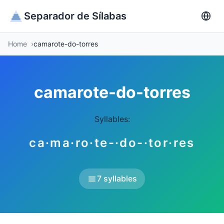
Separador de Sílabas
Home
camarote-do-torres
camarote-do-torres
Syllables:
ca·ma·ro·te-·do-·tor·res
7 syllables