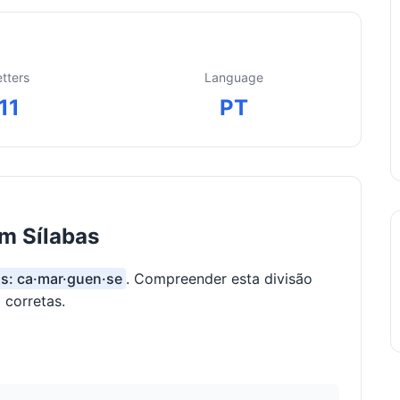
etters
Language
11
PT
m Sílabas
as: ca·mar·guen·se
. Compreender esta divisão
 corretas.