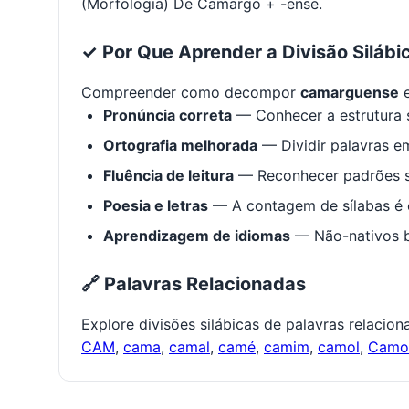
(Morfologia) De Camargo + -ense.
✓ Por Que Aprender a Divisão Silábi
Compreender como decompor
camarguense
e
Pronúncia correta
— Conhecer a estrutura s
Ortografia melhorada
— Dividir palavras em
Fluência de leitura
— Reconhecer padrões s
Poesia e letras
— A contagem de sílabas é e
Aprendizagem de idiomas
— Não-nativos be
🔗 Palavras Relacionadas
Explore divisões silábicas de palavras relacio
CAM
,
cama
,
camal
,
camé
,
camim
,
camol
,
Cam