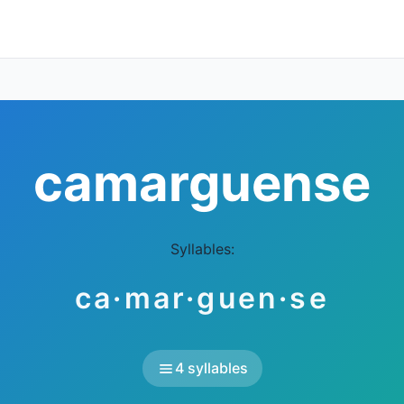
camarguense
Syllables:
ca·mar·guen·se
4 syllables