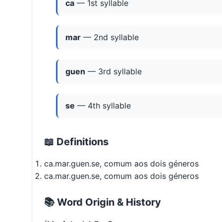
ca
— 1st syllable
mar
— 2nd syllable
guen
— 3rd syllable
se
— 4th syllable
📖 Definitions
ca.mar.guen.se, comum aos dois géneros
ca.mar.guen.se, comum aos dois géneros
📚 Word Origin & History