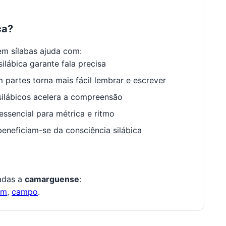
ca?
m sílabas ajuda com:
ilábica garante fala precisa
 partes torna mais fácil lembrar e escrever
ilábicos acelera a compreensão
ssencial para métrica e ritmo
neficiam-se da consciência silábica
nadas a
camarguense
:
om
,
campo
.