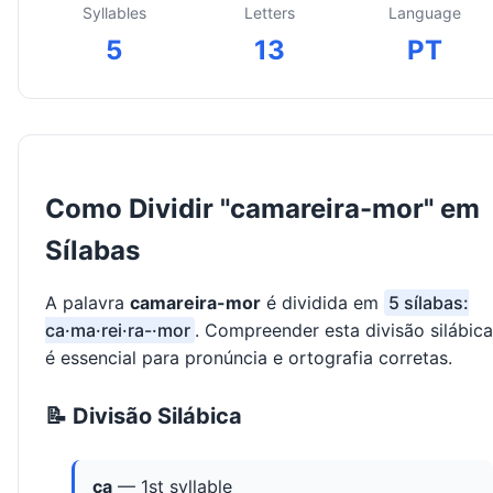
Syllables
Letters
Language
5
13
PT
Como Dividir "camareira-mor" em
Sílabas
A palavra
camareira-mor
é dividida em
5 sílabas:
ca·ma·rei·ra-·mor
. Compreender esta divisão silábica
é essencial para pronúncia e ortografia corretas.
📝 Divisão Silábica
ca
— 1st syllable