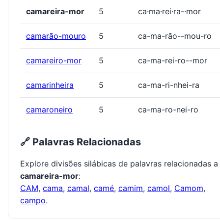
camareira-mor
5
ca·ma·rei·ra-·mor
camarão-mouro
5
ca-ma-rão--mou-ro
camareiro-mor
5
ca-ma-rei-ro--mor
camarinheira
5
ca-ma-ri-nhei-ra
camaroneiro
5
ca-ma-ro-nei-ro
🔗 Palavras Relacionadas
Explore divisões silábicas de palavras relacionadas a
camareira-mor
:
CAM
,
cama
,
camal
,
camé
,
camim
,
camol
,
Camom
,
campo
.