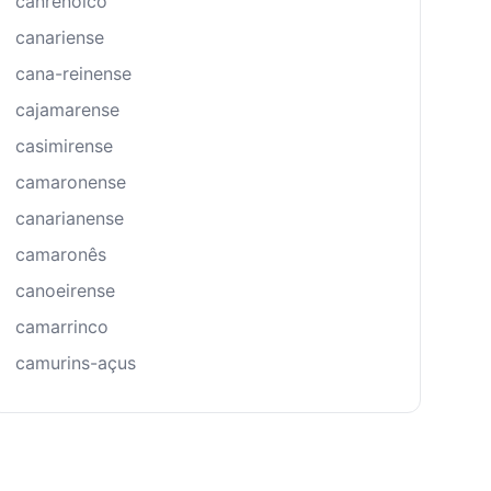
canrenoico
canariense
cana-reinense
cajamarense
casimirense
camaronense
canarianense
camaronês
canoeirense
camarrinco
camurins-açus