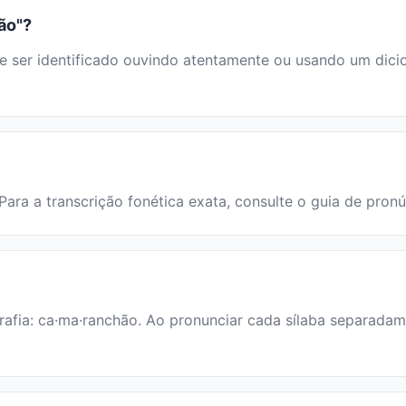
ão"?
r identificado ouvindo atentamente ou usando um dicionár
Para a transcrição fonética exata, consulte o guia de pron
afia: ca·ma·ranchão. Ao pronunciar cada sílaba separadame