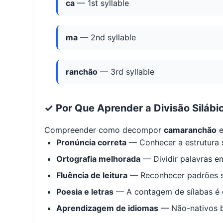
ca
— 1st syllable
ma
— 2nd syllable
ranchão
— 3rd syllable
✓ Por Que Aprender a Divisão Silábi
Compreender como decompor
camaranchão
e
Pronúncia correta
— Conhecer a estrutura s
Ortografia melhorada
— Dividir palavras em
Fluência de leitura
— Reconhecer padrões s
Poesia e letras
— A contagem de sílabas é e
Aprendizagem de idiomas
— Não-nativos be