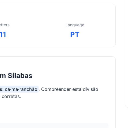
etters
Language
11
PT
m Sílabas
as: ca·ma·ranchão
. Compreender esta divisão
 corretas.