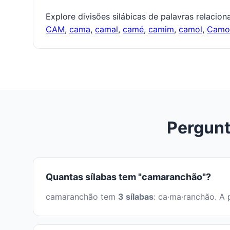
Explore divisões silábicas de palavras relacio
CAM
,
cama
,
camal
,
camé
,
camim
,
camol
,
Cam
Pergunt
Quantas sílabas tem "camaranchão"?
camaranchão tem
3 sílabas
: ca·ma·ranchão. A