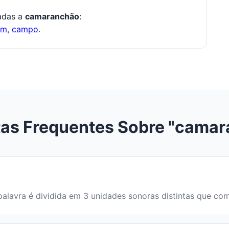
nadas a
camaranchão
:
om
,
campo
.
as Frequentes Sobre "cama
 palavra é dividida em 3 unidades sonoras distintas que c