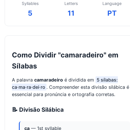
Syllables
Letters
Language
5
11
PT
Como Dividir "camaradeiro" em
Sílabas
A palavra
camaradeiro
é dividida em
5 sílabas:
ca·ma·ra·dei·ro
. Compreender esta divisão silábica é
essencial para pronúncia e ortografia corretas.
📝 Divisão Silábica
ca
— 1st syllable