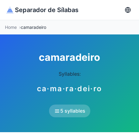
Separador de Sílabas
Home
camaradeiro
camaradeiro
Syllables:
ca·ma·ra·dei·ro
5 syllables