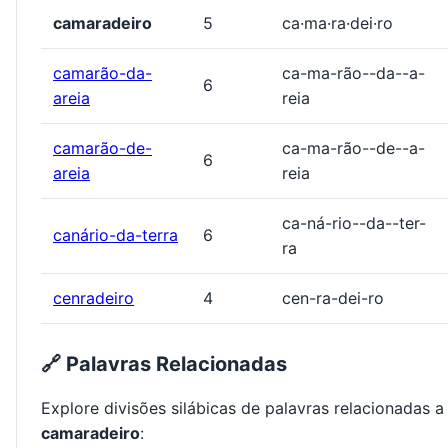
camaradeiro
5
ca·ma·ra·dei·ro
camarão-da-
ca-ma-rão--da--a-
6
areia
reia
camarão-de-
ca-ma-rão--de--a-
6
areia
reia
ca-ná-rio--da--ter-
canário-da-terra
6
ra
cenradeiro
4
cen-ra-dei-ro
🔗 Palavras Relacionadas
Explore divisões silábicas de palavras relacionadas a
camaradeiro
: