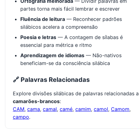
Ortografia melhorada
— Dividir palavras em
partes torna mais fácil lembrar e escrever
Fluência de leitura
— Reconhecer padrões
silábicos acelera a compreensão
Poesia e letras
— A contagem de sílabas é
essencial para métrica e ritmo
Aprendizagem de idiomas
— Não-nativos
beneficiam-se da consciência silábica
🔗 Palavras Relacionadas
Explore divisões silábicas de palavras relacionadas a
camarões-brancos
:
CAM
,
cama
,
camal
,
camé
,
camim
,
camol
,
Camom
,
campo
.