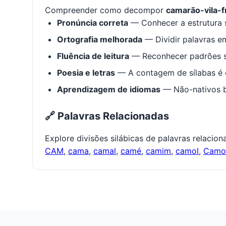
Compreender como decompor
camarão-vila-f
Pronúncia correta
— Conhecer a estrutura s
Ortografia melhorada
— Dividir palavras em
Fluência de leitura
— Reconhecer padrões s
Poesia e letras
— A contagem de sílabas é e
Aprendizagem de idiomas
— Não-nativos be
🔗 Palavras Relacionadas
Explore divisões silábicas de palavras relacio
CAM
,
cama
,
camal
,
camé
,
camim
,
camol
,
Cam