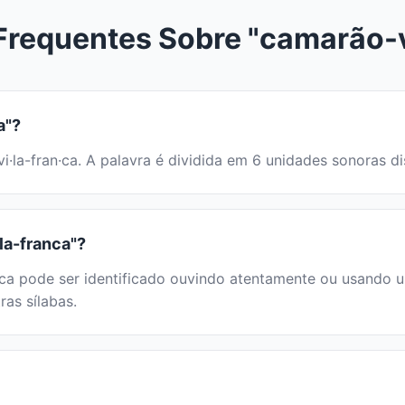
Frequentes Sobre "camarão-v
a"?
·vi·la-fran·ca. A palavra é dividida em 6 unidades sonoras
la-franca"?
 pode ser identificado ouvindo atentamente ou usando um 
ras sílabas.