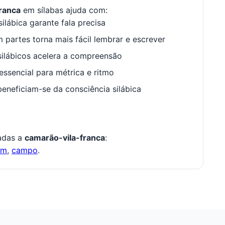
ranca
em sílabas ajuda com:
ilábica garante fala precisa
 partes torna mais fácil lembrar e escrever
ilábicos acelera a compreensão
ssencial para métrica e ritmo
neficiam-se da consciência silábica
nadas a
camarão-vila-franca
:
om
,
campo
.