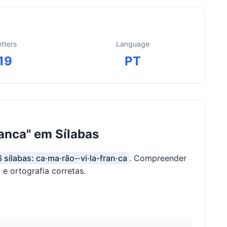
etters
Language
19
PT
anca" em Sílabas
6 sílabas: ca·ma·rão-·vi·la-fran·ca
. Compreender
 e ortografia corretas.