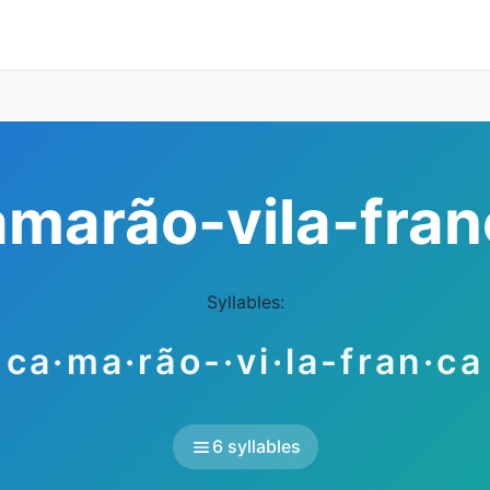
amarão-vila-fran
Syllables:
ca·ma·rão-·vi·la-fran·ca
6 syllables