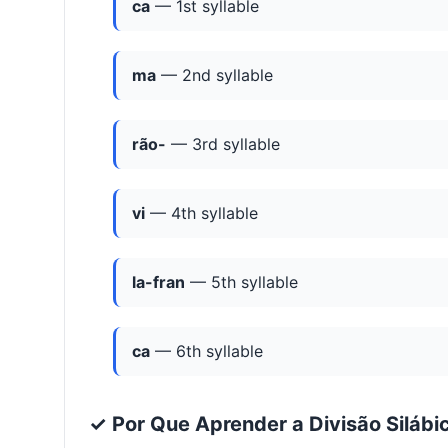
ca
— 1st syllable
ma
— 2nd syllable
rão-
— 3rd syllable
vi
— 4th syllable
la-fran
— 5th syllable
ca
— 6th syllable
✓ Por Que Aprender a Divisão Silábi