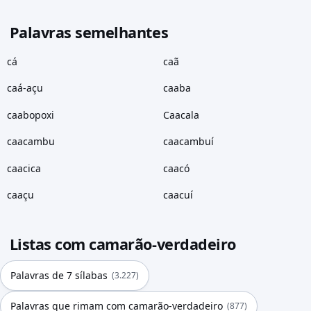
Palavras semelhantes
cá
caã
caá-açu
caaba
caabopoxi
Caacala
caacambu
caacambuí
caacica
caacó
caaçu
caacuí
Listas com camarão-verdadeiro
Palavras de 7 sílabas
(3.227)
Palavras que rimam com camarão-verdadeiro
(877)