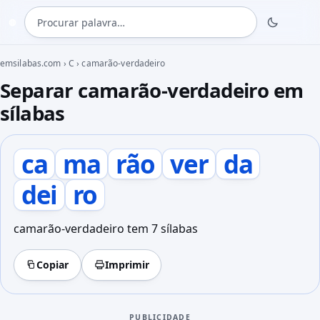
Procurar palavra
◍
emsilabas.com
›
C
›
camarão-verdadeiro
Separar camarão-verdadeiro em
sílabas
ca
ma
rão
ver
da
dei
ro
camarão-verdadeiro tem 7 sílabas
Copiar
Imprimir
PUBLICIDADE