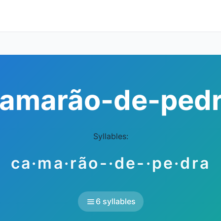
amarão-de-ped
Syllables:
ca·ma·rão-·de-·pe·dra
6 syllables