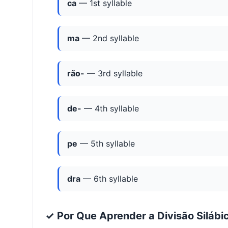
ca
— 1st syllable
ma
— 2nd syllable
rão-
— 3rd syllable
de-
— 4th syllable
pe
— 5th syllable
dra
— 6th syllable
✓ Por Que Aprender a Divisão Silábi