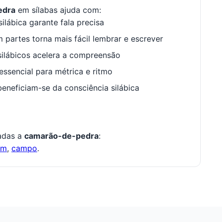
edra
em sílabas ajuda com:
ilábica garante fala precisa
 partes torna mais fácil lembrar e escrever
ilábicos acelera a compreensão
ssencial para métrica e ritmo
neficiam-se da consciência silábica
nadas a
camarão-de-pedra
:
om
,
campo
.