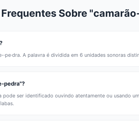
 Frequentes Sobre "camarão
?
de-·pe·dra. A palavra é dividida em 6 unidades sonoras di
e-pedra"?
ode ser identificado ouvindo atentamente ou usando um di
labas.