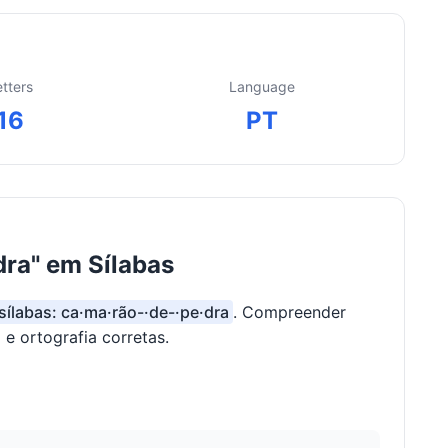
etters
Language
16
PT
ra" em Sílabas
sílabas: ca·ma·rão-·de-·pe·dra
. Compreender
 e ortografia corretas.