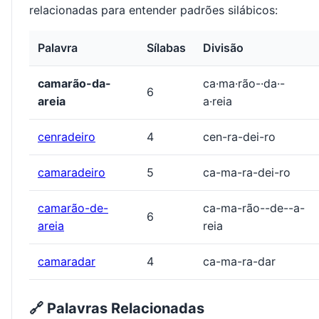
relacionadas para entender padrões silábicos:
Palavra
Sílabas
Divisão
camarão-da-
ca·ma·rão-·da·-
6
areia
a·reia
cenradeiro
4
cen-ra-dei-ro
camaradeiro
5
ca-ma-ra-dei-ro
camarão-de-
ca-ma-rão--de--a-
6
areia
reia
camaradar
4
ca-ma-ra-dar
🔗 Palavras Relacionadas