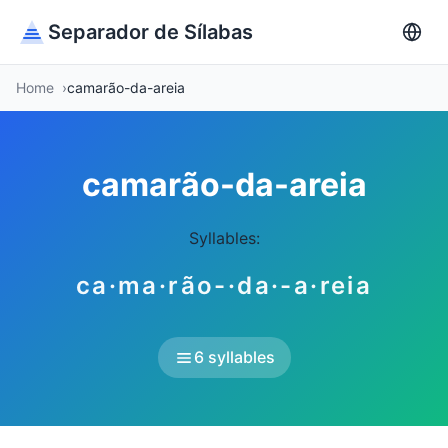
Separador de Sílabas
Home
camarão-da-areia
camarão-da-areia
Syllables:
ca·ma·rão-·da·-a·reia
6 syllables