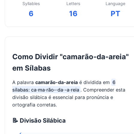
Syllables
Letters
Language
6
16
PT
Como Dividir "camarão-da-areia"
em Sílabas
A palavra
camarão-da-areia
é dividida em
6
sílabas: ca·ma·rão-·da·-a·reia
. Compreender esta
divisão silábica é essencial para pronúncia e
ortografia corretas.
📝 Divisão Silábica