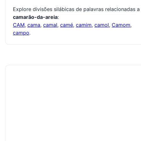
Explore divisões silábicas de palavras relacionadas a
camarão-da-areia
:
CAM
,
cama
,
camal
,
camé
,
camim
,
camol
,
Camom
,
campo
.