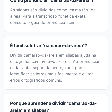
Como pronunciar "camarão-da-areia"?
As sílabas são divididas como: ca·ma·rão-·da·-
a·reia. Para a transcrição fonética exata,
consulte o guia de pronúncia acima.
É fácil soletrar "camarão-da-areia"?
Dividir camarão-da-areia em sílabas ajuda na
ortografia: ca·ma·rão-·da·-a·reia. Ao pronunciar
cada sílaba separadamente, você pode
identificar as letras mais facilmente e evitar
erros ortográficos comuns.
Por que aprender a dividir "camarão-da-
areia" em sílabas?