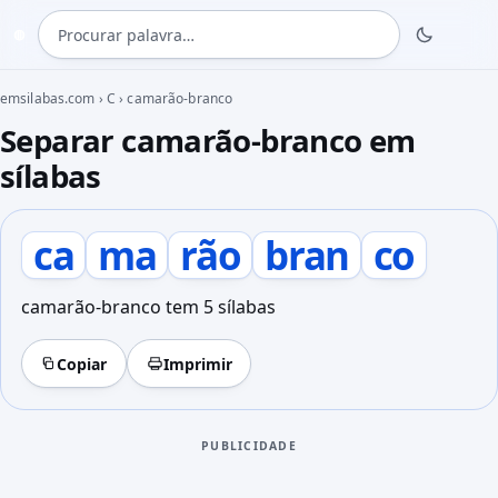
Procurar palavra
◍
emsilabas.com
›
C
›
camarão-branco
Separar camarão-branco em
sílabas
ca
ma
rão
bran
co
camarão-branco tem 5 sílabas
Copiar
Imprimir
PUBLICIDADE