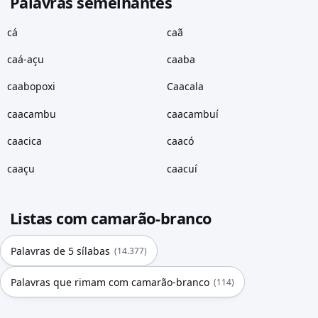
Palavras semelhantes
cá
caã
caá-açu
caaba
caabopoxi
Caacala
caacambu
caacambuí
caacica
caacó
caaçu
caacuí
Listas com camarão-branco
Palavras de 5 sílabas
(14.377)
Palavras que rimam com camarão-branco
(114)