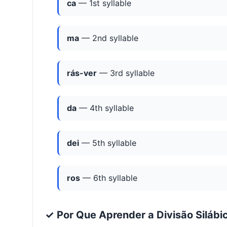
ca
— 1st syllable
ma
— 2nd syllable
rás-ver
— 3rd syllable
da
— 4th syllable
dei
— 5th syllable
ros
— 6th syllable
✓ Por Que Aprender a Divisão Silábi