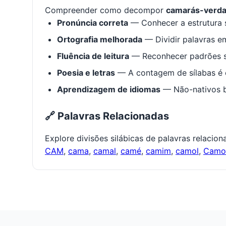
Compreender como decompor
camarás-verda
Pronúncia correta
— Conhecer a estrutura s
Ortografia melhorada
— Dividir palavras em
Fluência de leitura
— Reconhecer padrões s
Poesia e letras
— A contagem de sílabas é e
Aprendizagem de idiomas
— Não-nativos be
🔗 Palavras Relacionadas
Explore divisões silábicas de palavras relacio
CAM
,
cama
,
camal
,
camé
,
camim
,
camol
,
Cam