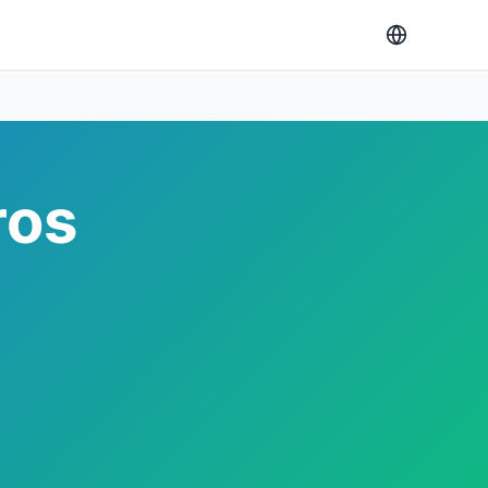
ros
s