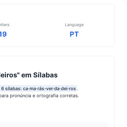
etters
Language
19
PT
eiros" em Sílabas
6 sílabas: ca·ma·rás-ver·da·dei·ros
.
para pronúncia e ortografia corretas.