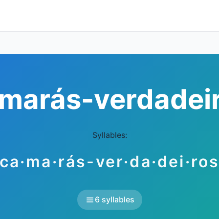
marás-verdadei
Syllables:
ca·ma·rás-ver·da·dei·ro
6 syllables