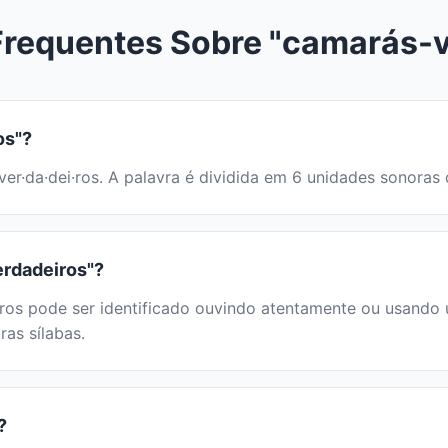
Frequentes Sobre "camarás-v
os"?
-ver·da·dei·ros. A palavra é dividida em 6 unidades sonora
erdadeiros"?
s pode ser identificado ouvindo atentamente ou usando um
ras sílabas.
?