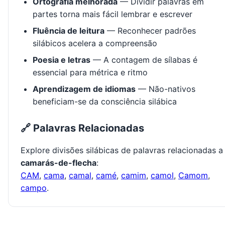
Ortografia melhorada
— Dividir palavras em
partes torna mais fácil lembrar e escrever
Fluência de leitura
— Reconhecer padrões
silábicos acelera a compreensão
Poesia e letras
— A contagem de sílabas é
essencial para métrica e ritmo
Aprendizagem de idiomas
— Não-nativos
beneficiam-se da consciência silábica
🔗 Palavras Relacionadas
Explore divisões silábicas de palavras relacionadas a
camarás-de-flecha
:
CAM
,
cama
,
camal
,
camé
,
camim
,
camol
,
Camom
,
campo
.