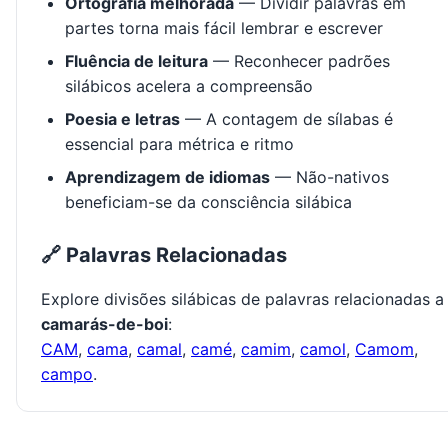
Ortografia melhorada
— Dividir palavras em
partes torna mais fácil lembrar e escrever
Fluência de leitura
— Reconhecer padrões
silábicos acelera a compreensão
Poesia e letras
— A contagem de sílabas é
essencial para métrica e ritmo
Aprendizagem de idiomas
— Não-nativos
beneficiam-se da consciência silábica
🔗 Palavras Relacionadas
Explore divisões silábicas de palavras relacionadas a
camarás-de-boi
:
CAM
,
cama
,
camal
,
camé
,
camim
,
camol
,
Camom
,
campo
.