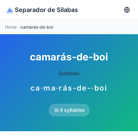
Separador de Sílabas
Home
camarás-de-boi
camarás-de-boi
Syllables:
ca·ma·rás-de-·boi
4 syllables