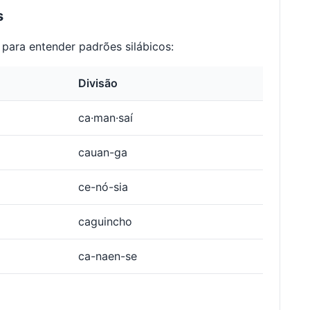
s
para entender padrões silábicos:
Divisão
ca·man·saí
cauan-ga
ce-nó-sia
caguincho
ca-naen-se