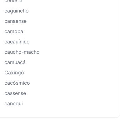
cenósia
caguincho
canaense
camoca
cacauínico
caucho-macho
camuacá
Caxingó
cacósmico
cassense
canequi