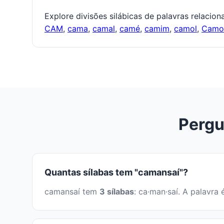
Explore divisões silábicas de palavras relacio
CAM
,
cama
,
camal
,
camé
,
camim
,
camol
,
Cam
Pergu
Quantas sílabas tem "camansaí"?
camansaí tem
3 sílabas
: ca·man·saí. A palavr