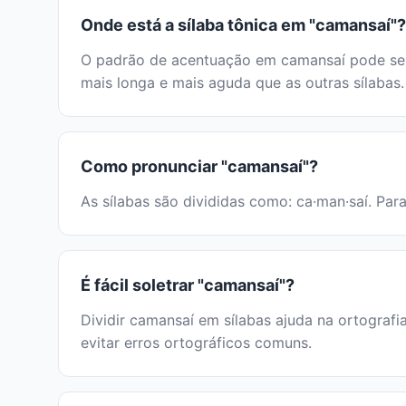
Onde está a sílaba tônica em "camansaí"?
O padrão de acentuação em camansaí pode ser i
mais longa e mais aguda que as outras sílabas.
Como pronunciar "camansaí"?
As sílabas são divididas como: ca·man·saí. Para
É fácil soletrar "camansaí"?
Dividir camansaí em sílabas ajuda na ortografi
evitar erros ortográficos comuns.