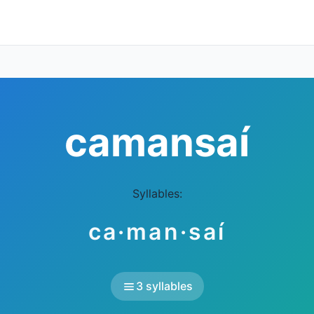
camansaí
Syllables:
ca·man·saí
3 syllables