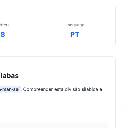
etters
Language
8
PT
ílabas
a·man·saí
. Compreender esta divisão silábica é