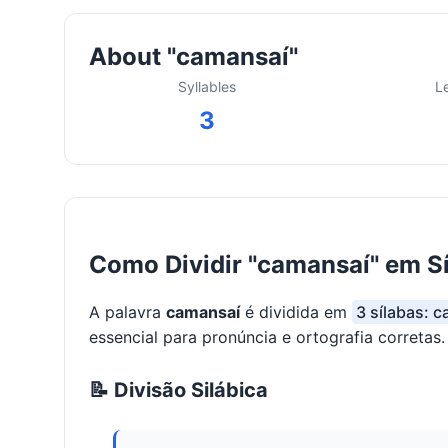
About "camansaí"
Syllables
L
3
Como Dividir "camansaí" em S
A palavra
camansaí
é dividida em
3 sílabas: c
essencial para pronúncia e ortografia corretas.
📝 Divisão Silábica