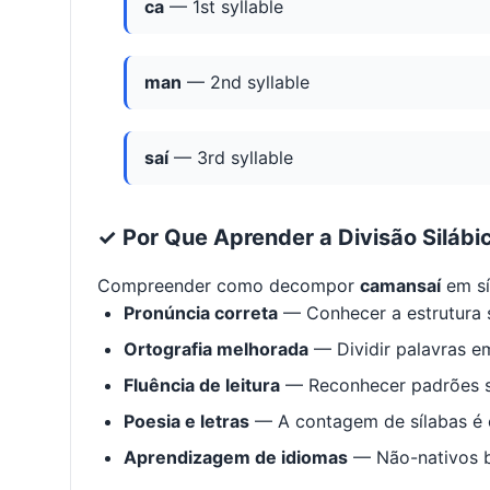
ca
— 1st syllable
man
— 2nd syllable
saí
— 3rd syllable
✓ Por Que Aprender a Divisão Silábi
Compreender como decompor
camansaí
em sí
Pronúncia correta
— Conhecer a estrutura s
Ortografia melhorada
— Dividir palavras em
Fluência de leitura
— Reconhecer padrões s
Poesia e letras
— A contagem de sílabas é e
Aprendizagem de idiomas
— Não-nativos be