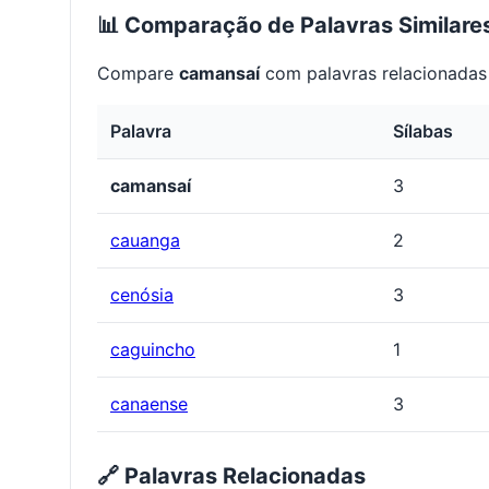
📊 Comparação de Palavras Similare
Compare
camansaí
com palavras relacionadas 
Palavra
Sílabas
camansaí
3
cauanga
2
cenósia
3
caguincho
1
canaense
3
🔗 Palavras Relacionadas