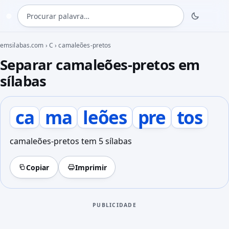
Procurar palavra
◍
emsilabas.com
›
C
›
camaleões-pretos
Separar camaleões-pretos em
sílabas
ca
ma
leões
pre
tos
camaleões-pretos tem 5 sílabas
Copiar
Imprimir
PUBLICIDADE