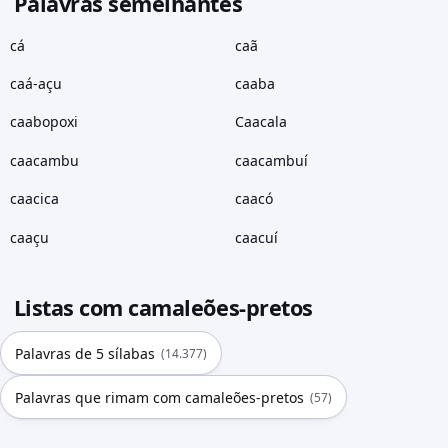
Palavras semelhantes
cá
caã
caá-açu
caaba
caabopoxi
Caacala
caacambu
caacambuí
caacica
caacó
caaçu
caacuí
Listas com camaleões-pretos
Palavras de 5 sílabas
(14.377)
Palavras que rimam com camaleões-pretos
(57)