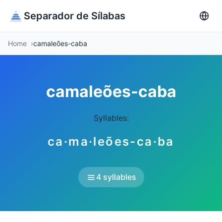
Separador de Sílabas
Home
camaleões-caba
camaleões-caba
Syllables:
ca·ma·leões-ca·ba
4 syllables