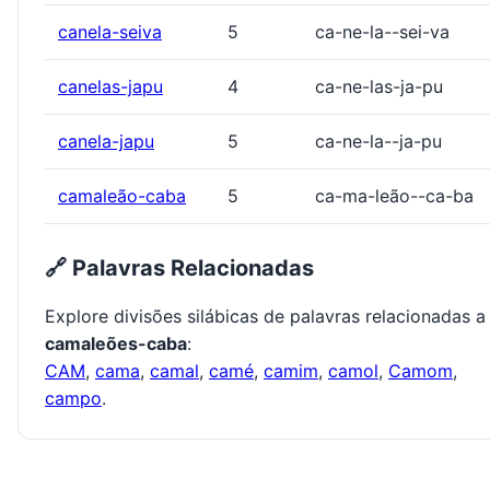
canela-seiva
5
ca-ne-la--sei-va
canelas-japu
4
ca-ne-las-ja-pu
canela-japu
5
ca-ne-la--ja-pu
camaleão-caba
5
ca-ma-leão--ca-ba
🔗 Palavras Relacionadas
Explore divisões silábicas de palavras relacionadas a
camaleões-caba
:
CAM
,
cama
,
camal
,
camé
,
camim
,
camol
,
Camom
,
campo
.