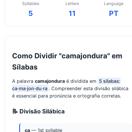
Syllables
Letters
Language
5
11
PT
Como Dividir "camajondura" em
Sílabas
A palavra
camajondura
é dividida em
5 sílabas:
ca·ma·jon·du·ra
. Compreender esta divisão silábica
é essencial para pronúncia e ortografia corretas.
📝 Divisão Silábica
ca
— 1st syllable