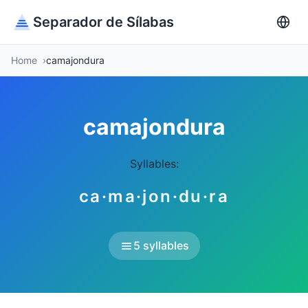
Separador de Sílabas
Home
camajondura
camajondura
Syllables:
ca·ma·jon·du·ra
5 syllables