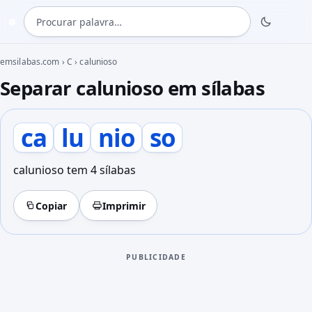
Procurar palavra
◍
emsilabas.com
›
C
›
calunioso
Separar calunioso em sílabas
ca
lu
nio
so
calunioso tem 4 sílabas
Copiar
Imprimir
PUBLICIDADE