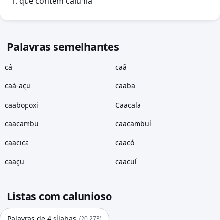
que contém calúnia
Palavras semelhantes
cá
caã
caá-açu
caaba
caabopoxi
Caacala
caacambu
caacambuí
caacica
caacó
caaçu
caacuí
Listas com calunioso
Palavras de 4 sílabas
(20.273)