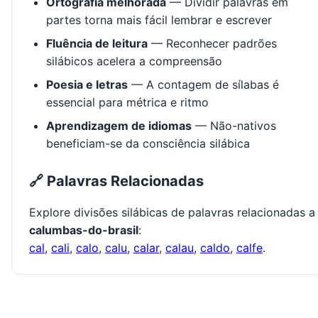
Ortografia melhorada
— Dividir palavras em
partes torna mais fácil lembrar e escrever
Fluência de leitura
— Reconhecer padrões
silábicos acelera a compreensão
Poesia e letras
— A contagem de sílabas é
essencial para métrica e ritmo
Aprendizagem de idiomas
— Não-nativos
beneficiam-se da consciência silábica
🔗 Palavras Relacionadas
Explore divisões silábicas de palavras relacionadas a
calumbas-do-brasil
:
cal
,
cali
,
calo
,
calu
,
calar
,
calau
,
caldo
,
calfe
.