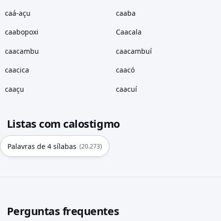
caá-açu
caaba
caabopoxi
Caacala
caacambu
caacambuí
caacica
caacó
caaçu
caacuí
Listas com calostigmo
Palavras de 4 sílabas
(20.273)
Perguntas frequentes