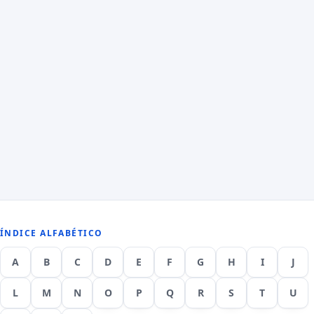
ÍNDICE ALFABÉTICO
A
B
C
D
E
F
G
H
I
J
L
M
N
O
P
Q
R
S
T
U