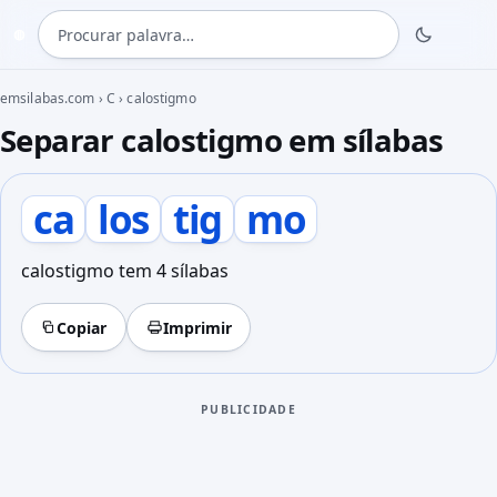
Procurar palavra
◍
emsilabas.com
›
C
›
calostigmo
Separar calostigmo em sílabas
ca
los
tig
mo
calostigmo tem 4 sílabas
Copiar
Imprimir
PUBLICIDADE