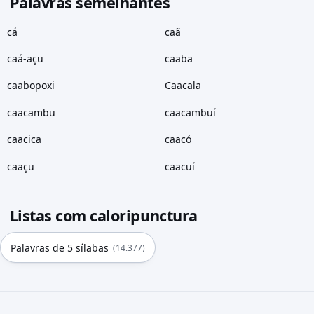
Palavras semelhantes
cá
caã
caá-açu
caaba
caabopoxi
Caacala
caacambu
caacambuí
caacica
caacó
caaçu
caacuí
Listas com caloripunctura
Palavras de 5 sílabas
(14.377)