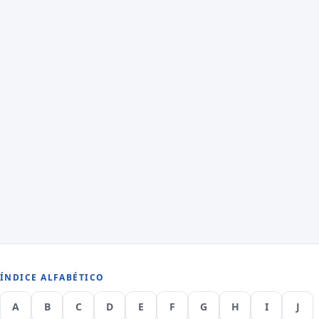
ÍNDICE ALFABÉTICO
A
B
C
D
E
F
G
H
I
J