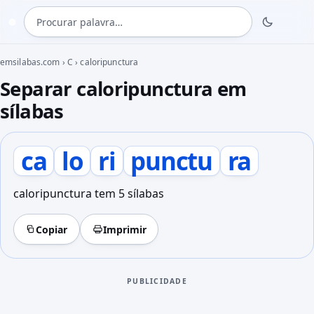
Procurar palavra
◍
emsilabas.com
›
C
›
caloripunctura
Separar caloripunctura em
sílabas
ca
lo
ri
punctu
ra
caloripunctura tem 5 sílabas
Copiar
Imprimir
PUBLICIDADE