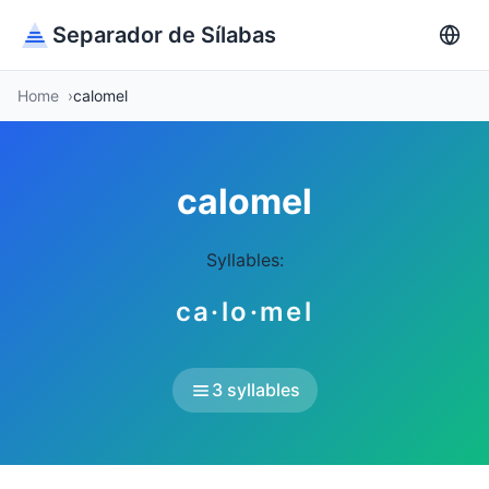
Separador de Sílabas
Home
calomel
calomel
Syllables:
ca·lo·mel
3 syllables