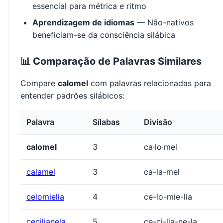
essencial para métrica e ritmo
Aprendizagem de idiomas
— Não-nativos
beneficiam-se da consciência silábica
📊 Comparação de Palavras Similares
Compare
calomel
com palavras relacionadas para
entender padrões silábicos:
Palavra
Sílabas
Divisão
calomel
3
ca·lo·mel
calamel
3
ca-la-mel
celomielia
4
ce-lo-mie-lia
cecilianela
5
ce-ci-lia-ne-la