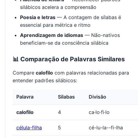
silábicos acelera a compreensão
Poesia e letras
— A contagem de sílabas é
essencial para métrica e ritmo
Aprendizagem de idiomas
— Não-nativos
beneficiam-se da consciência silábica
📊 Comparação de Palavras Similares
Compare
calofilo
com palavras relacionadas para
entender padrões silábicos:
Palavra
Sílabas
Divisão
calofilo
4
ca·lo·fi·lo
célula-filha
5
cé-lu-la--fi-lha