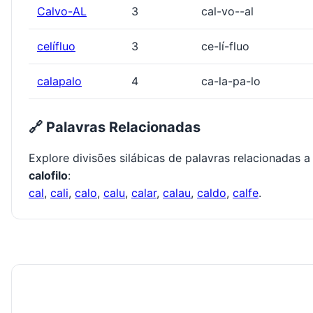
Calvo-AL
3
cal-vo--al
celífluo
3
ce-lí-fluo
calapalo
4
ca-la-pa-lo
🔗 Palavras Relacionadas
Explore divisões silábicas de palavras relacionadas a
calofilo
:
cal
,
cali
,
calo
,
calu
,
calar
,
calau
,
caldo
,
calfe
.