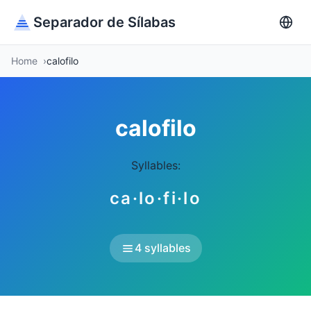
Separador de Sílabas
Home
calofilo
calofilo
Syllables:
ca·lo·fi·lo
4 syllables