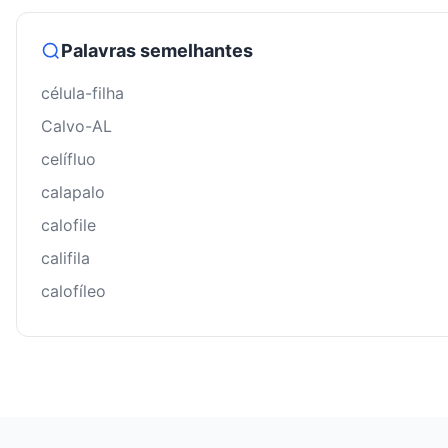
Palavras semelhantes
célula-filha
Calvo-AL
celífluo
calapalo
calofile
califila
calofíleo