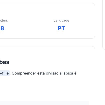
etters
Language
8
PT
abas
·fi·le
. Compreender esta divisão silábica é