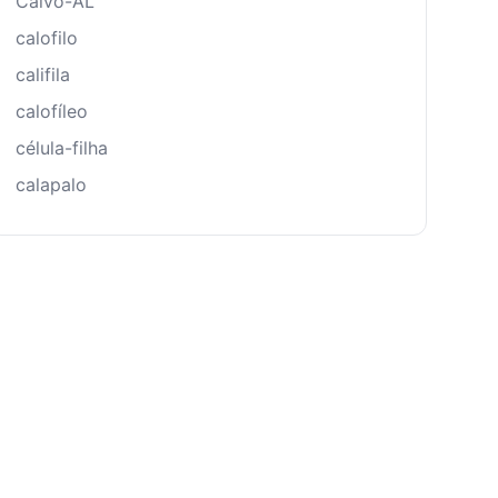
Calvo-AL
calofilo
califila
calofíleo
célula-filha
calapalo