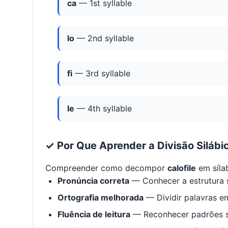
ca
— 1st syllable
lo
— 2nd syllable
fi
— 3rd syllable
le
— 4th syllable
✓ Por Que Aprender a Divisão Silábi
Compreender como decompor
calofile
em síla
Pronúncia correta
— Conhecer a estrutura s
Ortografia melhorada
— Dividir palavras em
Fluência de leitura
— Reconhecer padrões s