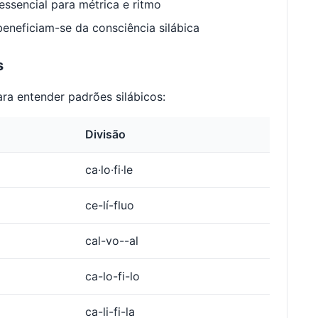
ssencial para métrica e ritmo
neficiam-se da consciência silábica
s
ra entender padrões silábicos:
Divisão
ca·lo·fi·le
ce-lí-fluo
cal-vo--al
ca-lo-fi-lo
ca-li-fi-la