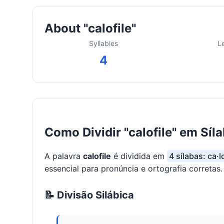
About "calofile"
Syllables
L
4
Como Dividir "calofile" em Síl
A palavra
calofile
é dividida em
4 sílabas: ca·lo
essencial para pronúncia e ortografia corretas.
📝 Divisão Silábica