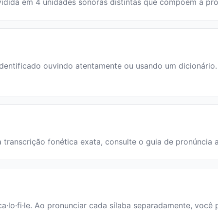
é dividida em 4 unidades sonoras distintas que compõem a pr
dentificado ouvindo atentamente ou usando um dicionário. A
 a transcrição fonética exata, consulte o guia de pronúncia 
 ca·lo·fi·le. Ao pronunciar cada sílaba separadamente, você 