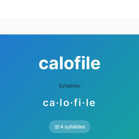
calofile
Syllables:
ca·lo·fi·le
4 syllables