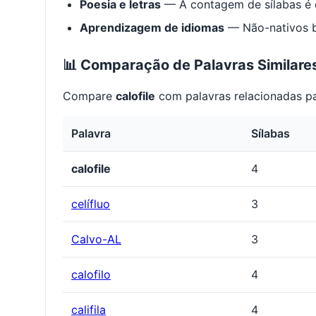
Poesia e letras
— A contagem de sílabas é e
Aprendizagem de idiomas
— Não-nativos be
📊 Comparação de Palavras Similare
Compare
calofile
com palavras relacionadas pa
Palavra
Sílabas
calofile
4
celífluo
3
Calvo-AL
3
calofilo
4
califila
4