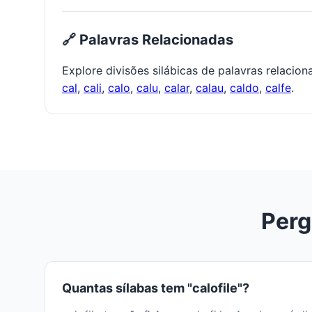
🔗 Palavras Relacionadas
Explore divisões silábicas de palavras relacio
cal
,
cali
,
calo
,
calu
,
calar
,
calau
,
caldo
,
calfe
.
Perg
Quantas sílabas tem "calofile"?