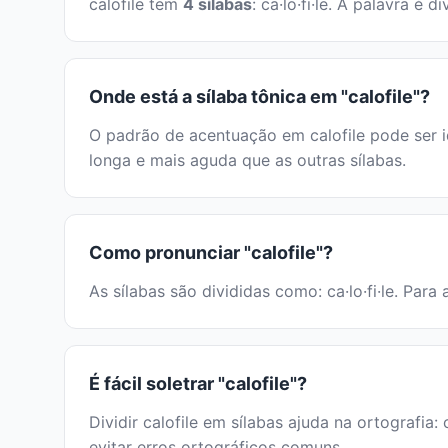
calofile tem
4 sílabas
: ca·lo·fi·le. A palavra 
Onde está a sílaba tônica em "calofile"?
O padrão de acentuação em calofile pode ser i
longa e mais aguda que as outras sílabas.
Como pronunciar "calofile"?
As sílabas são divididas como: ca·lo·fi·le. Para
É fácil soletrar "calofile"?
Dividir calofile em sílabas ajuda na ortografia:
evitar erros ortográficos comuns.