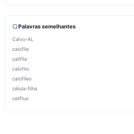
Palavras semelhantes
Calvo-AL
calofile
califila
calofilo
calofíleo
célula-filha
celífluo