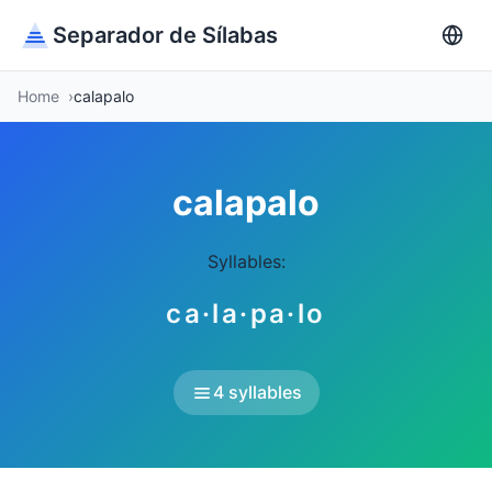
Separador de Sílabas
Home
calapalo
calapalo
Syllables:
ca·la·pa·lo
4 syllables