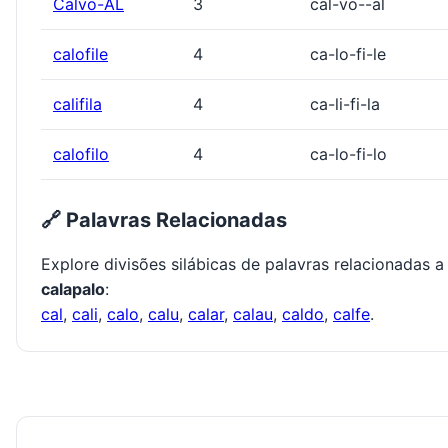
Calvo-AL
3
cal-vo--al
calofile
4
ca-lo-fi-le
califila
4
ca-li-fi-la
calofilo
4
ca-lo-fi-lo
🔗 Palavras Relacionadas
Explore divisões silábicas de palavras relacionadas a
calapalo
:
cal
,
cali
,
calo
,
calu
,
calar
,
calau
,
caldo
,
calfe
.