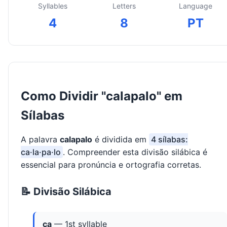
Syllables
Letters
Language
4
8
PT
Como Dividir "calapalo" em
Sílabas
A palavra
calapalo
é dividida em
4 sílabas:
ca·la·pa·lo
. Compreender esta divisão silábica é
essencial para pronúncia e ortografia corretas.
📝 Divisão Silábica
ca
— 1st syllable