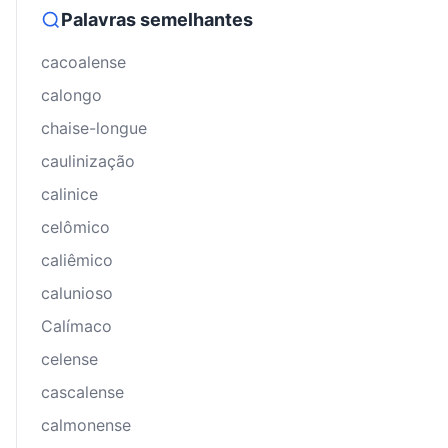
Palavras semelhantes
cacoalense
calongo
chaise-longue
caulinização
calinice
celômico
caliêmico
calunioso
Calímaco
celense
cascalense
calmonense