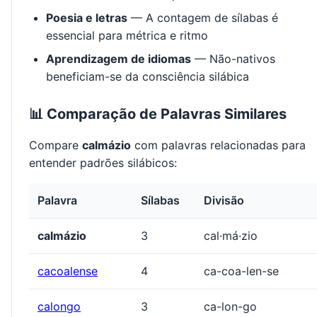
Poesia e letras
— A contagem de sílabas é
essencial para métrica e ritmo
Aprendizagem de idiomas
— Não-nativos
beneficiam-se da consciência silábica
📊 Comparação de Palavras Similares
Compare
calmázio
com palavras relacionadas para
entender padrões silábicos:
Palavra
Sílabas
Divisão
calmázio
3
cal·má·zio
cacoalense
4
ca-coa-len-se
calongo
3
ca-lon-go