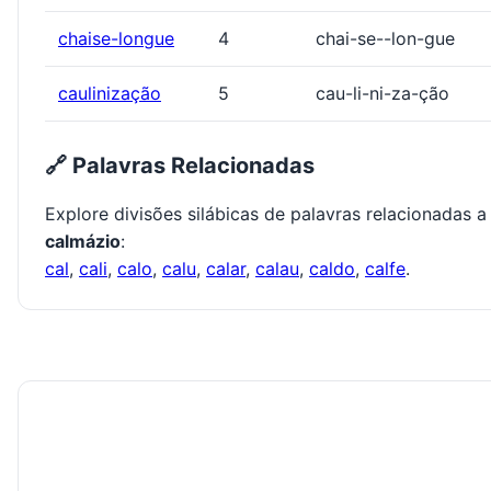
chaise-longue
4
chai-se--lon-gue
caulinização
5
cau-li-ni-za-ção
🔗 Palavras Relacionadas
Explore divisões silábicas de palavras relacionadas a
calmázio
:
cal
,
cali
,
calo
,
calu
,
calar
,
calau
,
caldo
,
calfe
.