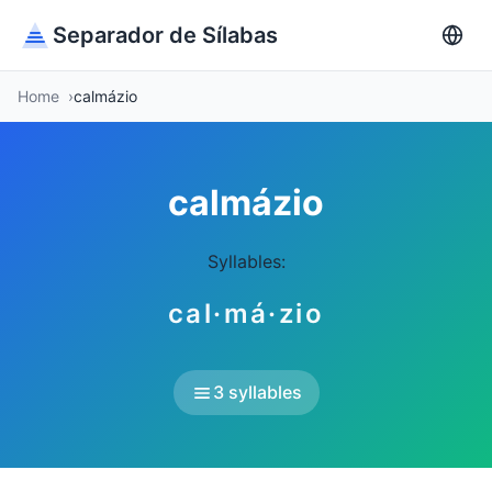
Separador de Sílabas
Home
calmázio
calmázio
Syllables:
cal·má·zio
3 syllables