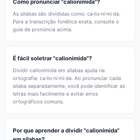
Como pronunciar "calionímida"?
As sílabas são divididas como: ca·lio·ní·mi·da.
Para a transcrição fonética exata, consulte o
guia de pronúncia acima.
É fácil soletrar "calionímida"?
Dividir calionímida em sílabas ajuda na
ortografia: ca·lio·ní·mi·da. Ao pronunciar cada
sílaba separadamente, você pode identificar as
letras mais facilmente e evitar erros
ortográficos comuns.
Por que aprender a dividir "calionímida"
em sílabas?