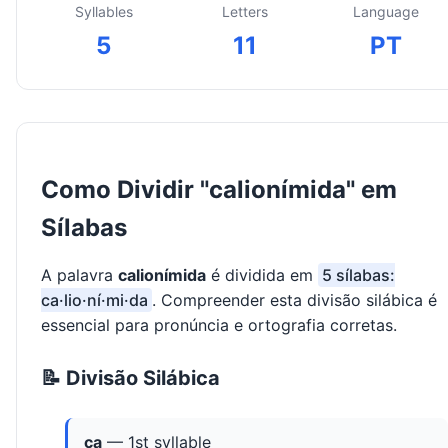
Syllables
Letters
Language
5
11
PT
Como Dividir "calionímida" em
Sílabas
A palavra
calionímida
é dividida em
5 sílabas:
ca·lio·ní·mi·da
. Compreender esta divisão silábica é
essencial para pronúncia e ortografia corretas.
📝 Divisão Silábica
ca
— 1st syllable