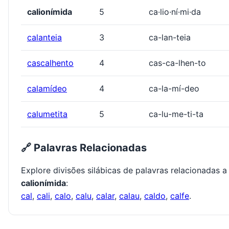
calionímida
5
ca·lio·ní·mi·da
calanteia
3
ca-lan-teia
cascalhento
4
cas-ca-lhen-to
calamídeo
4
ca-la-mí-deo
calumetita
5
ca-lu-me-ti-ta
🔗 Palavras Relacionadas
Explore divisões silábicas de palavras relacionadas a
calionímida
:
cal
,
cali
,
calo
,
calu
,
calar
,
calau
,
caldo
,
calfe
.