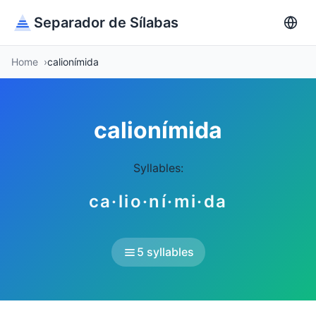
Separador de Sílabas
Home
calionímida
calionímida
Syllables:
ca·lio·ní·mi·da
5 syllables