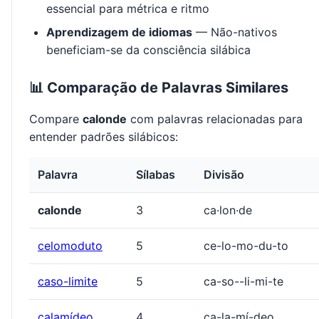
essencial para métrica e ritmo
Aprendizagem de idiomas
— Não-nativos
beneficiam-se da consciência silábica
📊 Comparação de Palavras Similares
Compare
calonde
com palavras relacionadas para
entender padrões silábicos:
Palavra
Sílabas
Divisão
calonde
3
ca·lon·de
celomoduto
5
ce-lo-mo-du-to
caso-limite
5
ca-so--li-mi-te
calamídeo
4
ca-la-mí-deo