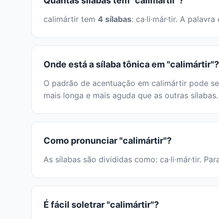
Quantas sílabas tem "calimártir"?
calimártir tem
4 sílabas
: ca·li·már·tir. A pala
Onde está a sílaba tônica em "calimártir"?
O padrão de acentuação em calimártir pode ser
mais longa e mais aguda que as outras sílabas.
Como pronunciar "calimártir"?
As sílabas são divididas como: ca·li·már·tir. Pa
É fácil soletrar "calimártir"?