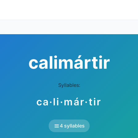
calimártir
Syllables:
ca·li·már·tir
4 syllables