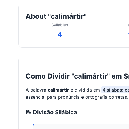
About "calimártir"
Syllables
L
4
Como Dividir "calimártir" em S
A palavra
calimártir
é dividida em
4 sílabas: ca
essencial para pronúncia e ortografia corretas.
📝 Divisão Silábica