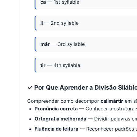
ca
— 1st syllable
li
— 2nd syllable
már
— 3rd syllable
tir
— 4th syllable
✓ Por Que Aprender a Divisão Silábi
Compreender como decompor
calimártir
em sí
Pronúncia correta
— Conhecer a estrutura s
Ortografia melhorada
— Dividir palavras em
Fluência de leitura
— Reconhecer padrões s