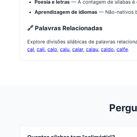
Poesia e letras
— A contagem de sílabas é e
Aprendizagem de idiomas
— Não-nativos be
🔗 Palavras Relacionadas
Explore divisões silábicas de palavras relacio
cal
,
cali
,
calo
,
calu
,
calar
,
calau
,
caldo
,
calfe
.
Pergu