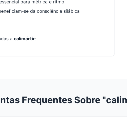
ssencial para métrica e ritmo
neficiam-se da consciência silábica
nadas a
calimártir
:
ntas Frequentes Sobre "calim