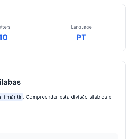
etters
Language
10
PT
ílabas
·li·már·tir
. Compreender esta divisão silábica é