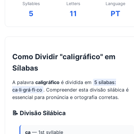
Syllables
Letters
Language
5
11
PT
Como Dividir "caligráfico" em
Sílabas
A palavra
caligráfico
é dividida em
5 sílabas:
ca·li·grá·fi·co
. Compreender esta divisão silábica é
essencial para pronúncia e ortografia corretas.
📝 Divisão Silábica
ca
— 1st syllable