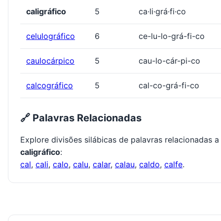
caligráfico
5
ca·li·grá·fi·co
celulográfico
6
ce-lu-lo-grá-fi-co
caulocárpico
5
cau-lo-cár-pi-co
calcográfico
5
cal-co-grá-fi-co
🔗 Palavras Relacionadas
Explore divisões silábicas de palavras relacionadas a
caligráfico
:
cal
,
cali
,
calo
,
calu
,
calar
,
calau
,
caldo
,
calfe
.