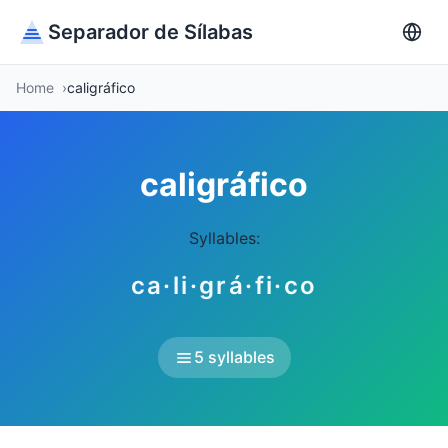
Separador de Sílabas
Home
caligráfico
caligráfico
Syllables:
ca·li·grá·fi·co
5 syllables