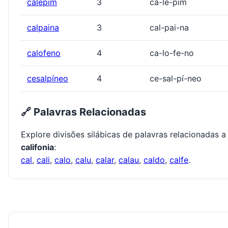
calepim
3
ca-le-pim
calpaina
3
cal-pai-na
calofeno
4
ca-lo-fe-no
cesalpíneo
4
ce-sal-pí-neo
🔗 Palavras Relacionadas
Explore divisões silábicas de palavras relacionadas a
califonia
:
cal
,
cali
,
calo
,
calu
,
calar
,
calau
,
caldo
,
calfe
.