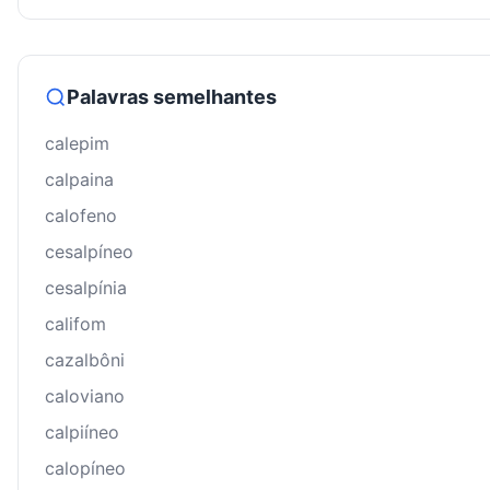
Palavras semelhantes
calepim
calpaina
calofeno
cesalpíneo
cesalpínia
califom
cazalbôni
caloviano
calpiíneo
calopíneo