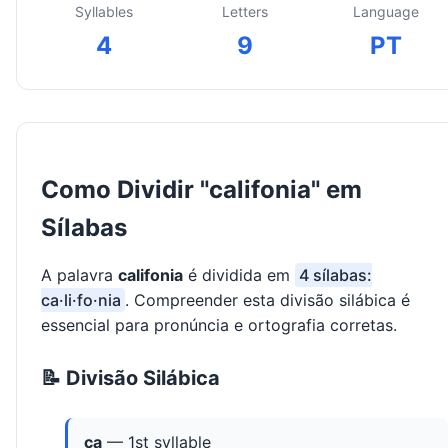
Syllables
Letters
Language
4
9
PT
Como Dividir "califonia" em
Sílabas
A palavra
califonia
é dividida em
4 sílabas:
ca·li·fo·nia
. Compreender esta divisão silábica é
essencial para pronúncia e ortografia corretas.
📝 Divisão Silábica
ca
— 1st syllable