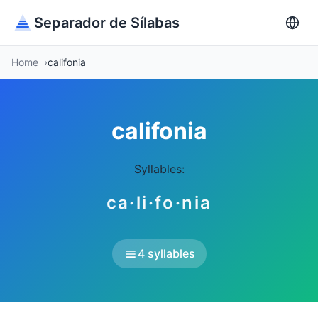
Separador de Sílabas
Home
califonia
califonia
Syllables:
ca·li·fo·nia
4 syllables