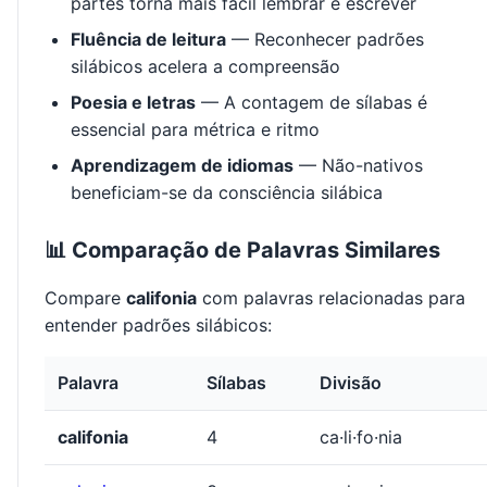
partes torna mais fácil lembrar e escrever
Fluência de leitura
— Reconhecer padrões
silábicos acelera a compreensão
Poesia e letras
— A contagem de sílabas é
essencial para métrica e ritmo
Aprendizagem de idiomas
— Não-nativos
beneficiam-se da consciência silábica
📊 Comparação de Palavras Similares
Compare
califonia
com palavras relacionadas para
entender padrões silábicos:
Palavra
Sílabas
Divisão
califonia
4
ca·li·fo·nia