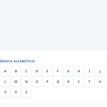
ÍNDICE ALFABÉTICO
A
B
C
D
E
F
G
H
I
J
L
M
N
O
P
Q
R
S
T
U
V
X
Z