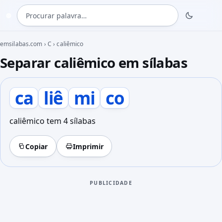
Procurar palavra
◍
emsilabas.com
›
C
›
caliêmico
Separar caliêmico em sílabas
ca
liê
mi
co
caliêmico tem 4 sílabas
Copiar
Imprimir
PUBLICIDADE