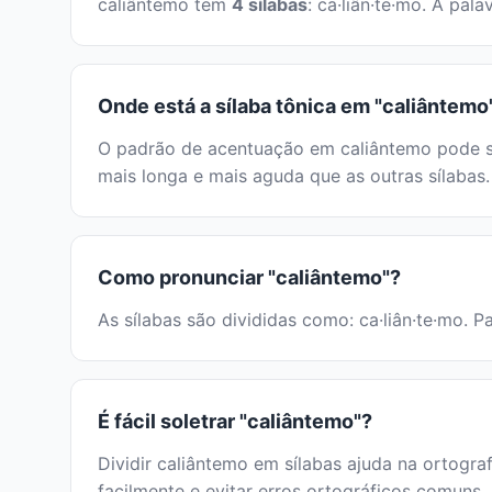
caliântemo tem
4 sílabas
: ca·liân·te·mo. A pa
Onde está a sílaba tônica em "caliântemo
O padrão de acentuação em caliântemo pode ser
mais longa e mais aguda que as outras sílabas.
Como pronunciar "caliântemo"?
As sílabas são divididas como: ca·liân·te·mo. P
É fácil soletrar "caliântemo"?
Dividir caliântemo em sílabas ajuda na ortograf
facilmente e evitar erros ortográficos comuns.