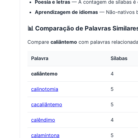
Poesia e letras
— A contagem de sílabas é e
Aprendizagem de idiomas
— Não-nativos be
📊 Comparação de Palavras Similare
Compare
caliântemo
com palavras relacionada
Palavra
Sílabas
caliântemo
4
calinotomia
5
cacaliântemo
5
calêndimo
4
calamintona
5