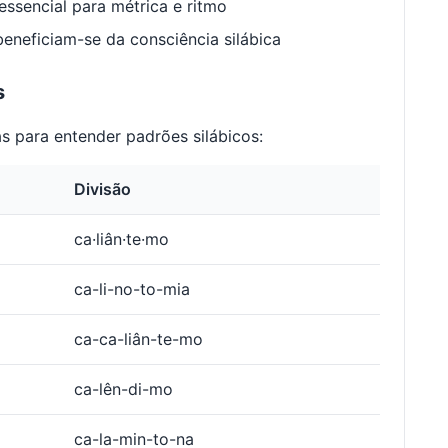
ssencial para métrica e ritmo
neficiam-se da consciência silábica
s
s para entender padrões silábicos:
Divisão
ca·liân·te·mo
ca-li-no-to-mia
ca-ca-liân-te-mo
ca-lên-di-mo
ca-la-min-to-na