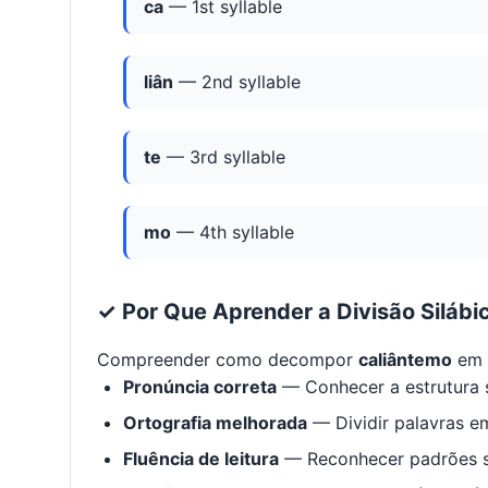
ca
— 1st syllable
liân
— 2nd syllable
te
— 3rd syllable
mo
— 4th syllable
✓ Por Que Aprender a Divisão Silábi
Compreender como decompor
caliântemo
em s
Pronúncia correta
— Conhecer a estrutura s
Ortografia melhorada
— Dividir palavras em
Fluência de leitura
— Reconhecer padrões s