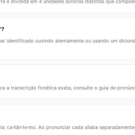
lavra é dividida em 4 unidades sonoras distintas que compõ
"?
 identificado ouvindo atentamente ou usando um dicionário
ara a transcrição fonética exata, consulte o guia de pronún
ia: ca·liân·te·mo. Ao pronunciar cada sílaba separadamente,