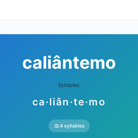
caliântemo
Syllables:
ca·liân·te·mo
4 syllables