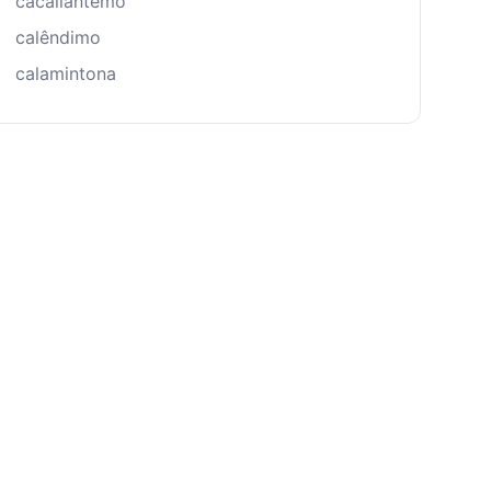
cacaliântemo
calêndimo
calamintona