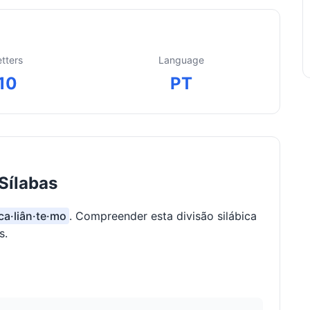
etters
Language
10
PT
Sílabas
 ca·liân·te·mo
. Compreender esta divisão silábica
s.