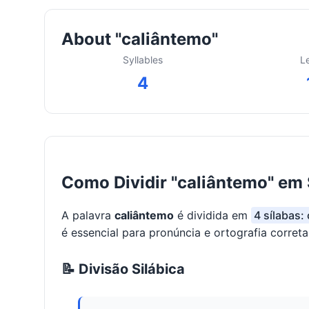
About "caliântemo"
Syllables
L
4
Como Dividir "caliântemo" em 
A palavra
caliântemo
é dividida em
4 sílabas:
é essencial para pronúncia e ortografia correta
📝 Divisão Silábica