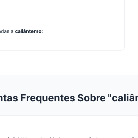
nadas a
caliântemo
:
tas Frequentes Sobre "cali