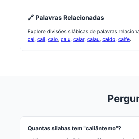
🔗 Palavras Relacionadas
Explore divisões silábicas de palavras relacio
cal
,
cali
,
calo
,
calu
,
calar
,
calau
,
caldo
,
calfe
.
Pergun
Quantas sílabas tem "caliântemo"?