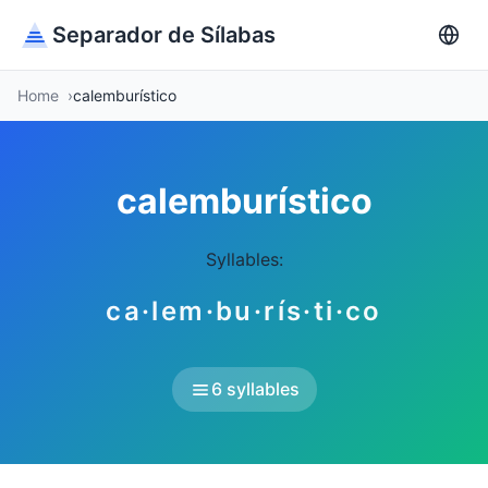
Separador de Sílabas
Home
calemburístico
calemburístico
Syllables:
ca·lem·bu·rís·ti·co
6 syllables