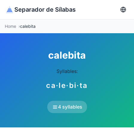
Separador de Sílabas
Home
calebita
calebita
Syllables:
ca·le·bi·ta
4 syllables