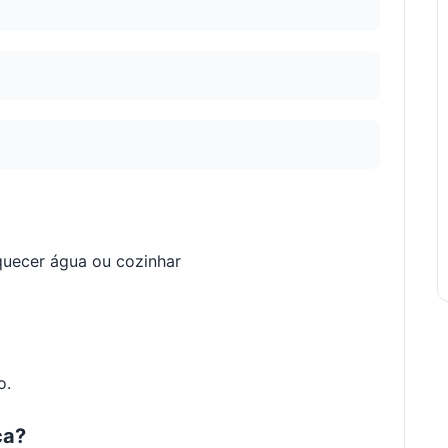
quecer água ou cozinhar
o.
ca?