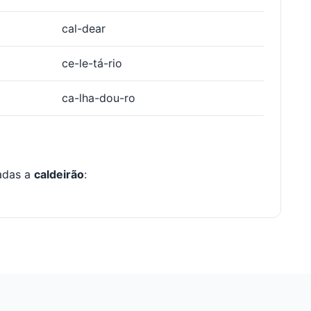
cal-dear
ce-le-tá-rio
ca-lha-dou-ro
nadas a
caldeirão
: