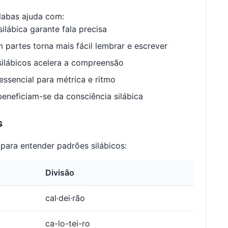
labas ajuda com:
ilábica garante fala precisa
 partes torna mais fácil lembrar e escrever
ilábicos acelera a compreensão
ssencial para métrica e ritmo
neficiam-se da consciência silábica
s
para entender padrões silábicos:
Divisão
cal·dei·rão
ca-lo-tei-ro