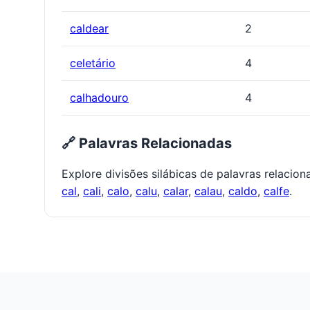
caldear
2
celetário
4
calhadouro
4
🔗 Palavras Relacionadas
Explore divisões silábicas de palavras relacio
cal
,
cali
,
calo
,
calu
,
calar
,
calau
,
caldo
,
calfe
.