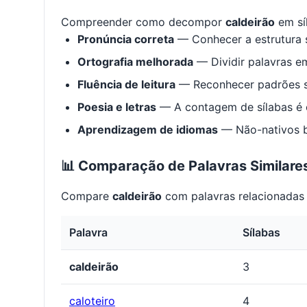
Compreender como decompor
caldeirão
em sí
Pronúncia correta
— Conhecer a estrutura s
Ortografia melhorada
— Dividir palavras em
Fluência de leitura
— Reconhecer padrões s
Poesia e letras
— A contagem de sílabas é e
Aprendizagem de idiomas
— Não-nativos be
📊 Comparação de Palavras Similare
Compare
caldeirão
com palavras relacionadas 
Palavra
Sílabas
caldeirão
3
caloteiro
4