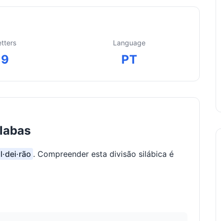
etters
Language
9
PT
ílabas
l·dei·rão
. Compreender esta divisão silábica é