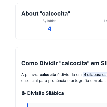
About "calcocita"
Syllables
L
4
Como Dividir "calcocita" em S
A palavra
calcocita
é dividida em
4 sílabas: ca
essencial para pronúncia e ortografia corretas.
📝 Divisão Silábica