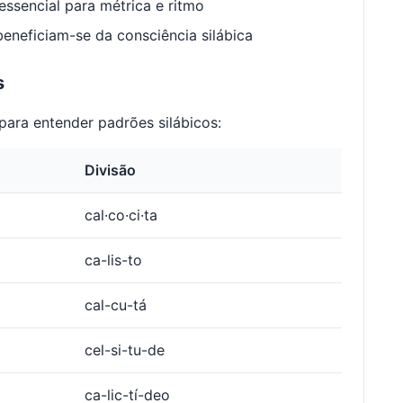
ssencial para métrica e ritmo
neficiam-se da consciência silábica
s
ara entender padrões silábicos:
Divisão
cal·co·ci·ta
ca-lis-to
cal-cu-tá
cel-si-tu-de
ca-lic-tí-deo