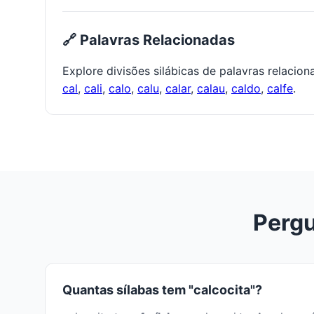
🔗 Palavras Relacionadas
Explore divisões silábicas de palavras relacio
cal
,
cali
,
calo
,
calu
,
calar
,
calau
,
caldo
,
calfe
.
Pergu
Quantas sílabas tem "calcocita"?