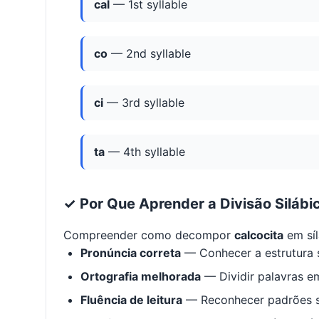
cal
— 1st syllable
co
— 2nd syllable
ci
— 3rd syllable
ta
— 4th syllable
✓ Por Que Aprender a Divisão Silábi
Compreender como decompor
calcocita
em síl
Pronúncia correta
— Conhecer a estrutura s
Ortografia melhorada
— Dividir palavras em
Fluência de leitura
— Reconhecer padrões s