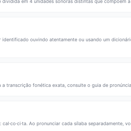
ra é dividida em 4 unidades sonoras distintas que compõem 
identificado ouvindo atentamente ou usando um dicionário.
ra a transcrição fonética exata, consulte o guia de pronúnci
a: cal·co·ci·ta. Ao pronunciar cada sílaba separadamente, vo