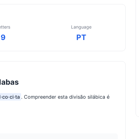
etters
Language
9
PT
ílabas
l·co·ci·ta
. Compreender esta divisão silábica é