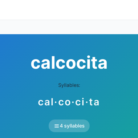
calcocita
Syllables:
cal·co·ci·ta
4 syllables