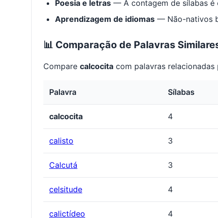
Poesia e letras
— A contagem de sílabas é e
Aprendizagem de idiomas
— Não-nativos be
📊 Comparação de Palavras Similare
Compare
calcocita
com palavras relacionadas p
Palavra
Sílabas
calcocita
4
calisto
3
Calcutá
3
celsitude
4
calictídeo
4