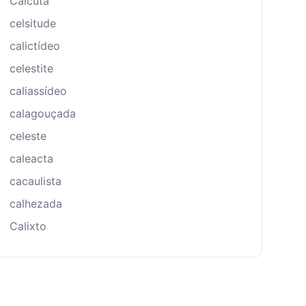
Calcutá
celsitude
calictídeo
celestite
caliassídeo
calagouçada
celeste
caleacta
cacaulista
calhezada
Calixto