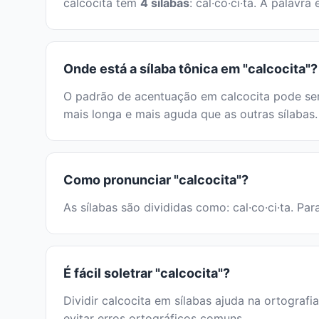
calcocita tem
4 sílabas
: cal·co·ci·ta. A palav
Onde está a sílaba tônica em "calcocita"?
O padrão de acentuação em calcocita pode ser 
mais longa e mais aguda que as outras sílabas.
Como pronunciar "calcocita"?
As sílabas são divididas como: cal·co·ci·ta. Pa
É fácil soletrar "calcocita"?
Dividir calcocita em sílabas ajuda na ortografi
evitar erros ortográficos comuns.