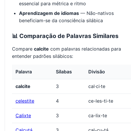
essencial para métrica e ritmo
Aprendizagem de idiomas
— Não-nativos
beneficiam-se da consciência silábica
📊 Comparação de Palavras Similares
Compare
calcite
com palavras relacionadas para
entender padrões silábicos:
Palavra
Sílabas
Divisão
calcite
3
cal·ci·te
celestite
4
ce-les-ti-te
Calixte
3
ca-lix-te
Calcutá
3
cal-cu-tá