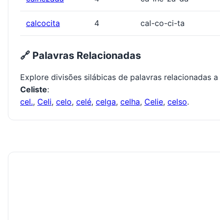
calcocita
4
cal-co-ci-ta
🔗 Palavras Relacionadas
Explore divisões silábicas de palavras relacionadas a
Celiste
:
cel.
,
Celi
,
celo
,
celé
,
celga
,
celha
,
Celie
,
celso
.