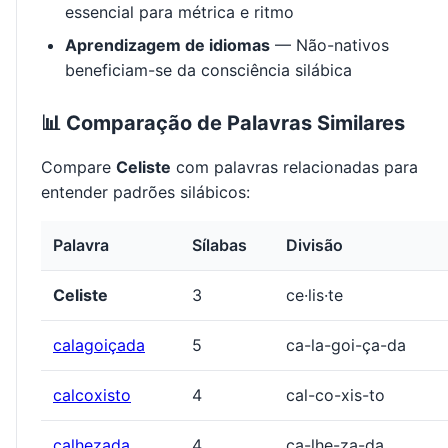
essencial para métrica e ritmo
Aprendizagem de idiomas
— Não-nativos
beneficiam-se da consciência silábica
📊 Comparação de Palavras Similares
Compare
Celiste
com palavras relacionadas para
entender padrões silábicos:
Palavra
Sílabas
Divisão
Celiste
3
ce·lis·te
calagoiçada
5
ca-la-goi-ça-da
calcoxisto
4
cal-co-xis-to
calhezada
4
ca-lhe-za-da