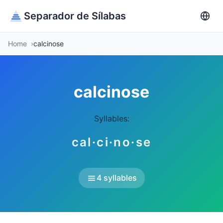
Separador de Sílabas
Home
calcinose
calcinose
Syllables:
cal·ci·no·se
4 syllables