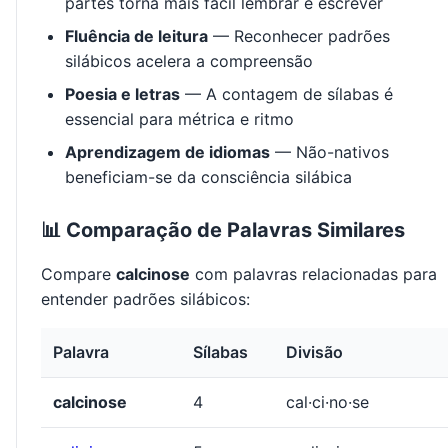
partes torna mais fácil lembrar e escrever
Fluência de leitura
— Reconhecer padrões
silábicos acelera a compreensão
Poesia e letras
— A contagem de sílabas é
essencial para métrica e ritmo
Aprendizagem de idiomas
— Não-nativos
beneficiam-se da consciência silábica
📊 Comparação de Palavras Similares
Compare
calcinose
com palavras relacionadas para
entender padrões silábicos:
Palavra
Sílabas
Divisão
calcinose
4
cal·ci·no·se