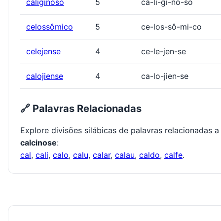
caliginoso
5
ca-li-gi-no-so
celossômico
5
ce-los-sô-mi-co
celejense
4
ce-le-jen-se
calojiense
4
ca-lo-jien-se
🔗 Palavras Relacionadas
Explore divisões silábicas de palavras relacionadas a
calcinose
:
cal
,
cali
,
calo
,
calu
,
calar
,
calau
,
caldo
,
calfe
.