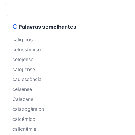
Palavras semelhantes
caliginoso
celossômico
celejense
calojiense
caulescência
celsense
Calazans
calazogâmico
calcêmico
calicnêmis