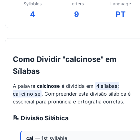
Syllables
Letters
Language
4
9
PT
Como Dividir "calcinose" em
Sílabas
A palavra
calcinose
é dividida em
4 sílabas:
cal·ci·no·se
. Compreender esta divisão silábica é
essencial para pronúncia e ortografia corretas.
📝 Divisão Silábica
cal
— 1st syllable