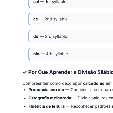
cal
— 1st syllable
ce
— 2nd syllable
dô
— 3rd syllable
nio
— 4th syllable
✓ Por Que Aprender a Divisão Silábi
Compreender como decompor
calcedônio
em s
Pronúncia correta
— Conhecer a estrutura s
Ortografia melhorada
— Dividir palavras em
Fluência de leitura
— Reconhecer padrões s