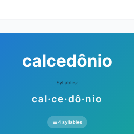
calcedônio
Syllables:
cal·ce·dô·nio
4 syllables