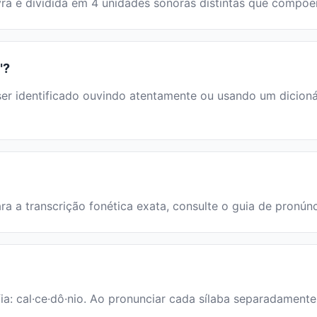
lavra é dividida em 4 unidades sonoras distintas que compõ
"?
 identificado ouvindo atentamente ou usando um dicionário
ara a transcrição fonética exata, consulte o guia de pronún
ia: cal·ce·dô·nio. Ao pronunciar cada sílaba separadamente,