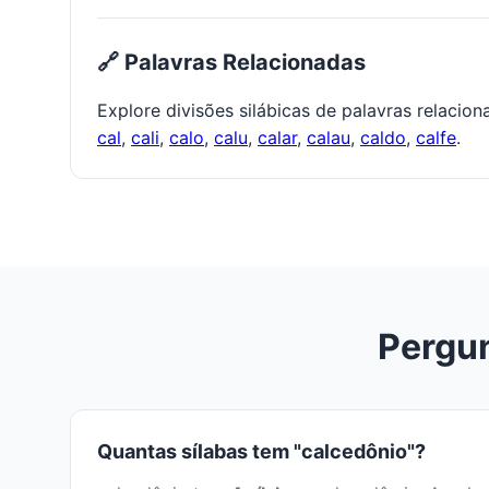
🔗 Palavras Relacionadas
Explore divisões silábicas de palavras relacio
cal
,
cali
,
calo
,
calu
,
calar
,
calau
,
caldo
,
calfe
.
Pergun
Quantas sílabas tem "calcedônio"?