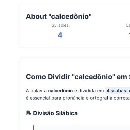
About "calcedônio"
Syllables
L
4
Como Dividir "calcedônio" em 
A palavra
calcedônio
é dividida em
4 sílabas: 
é essencial para pronúncia e ortografia correta
📝 Divisão Silábica