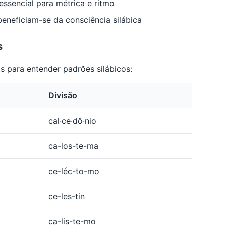
ssencial para métrica e ritmo
neficiam-se da consciência silábica
s
 para entender padrões silábicos:
Divisão
cal·ce·dô·nio
ca-los-te-ma
ce-léc-to-mo
ce-les-tin
ca-lis-te-mo