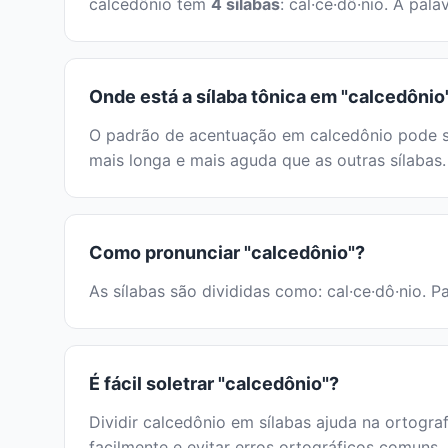
calcedônio tem
4 sílabas
: cal·ce·dô·nio. A pa
Onde está a sílaba tônica em "calcedônio
O padrão de acentuação em calcedônio pode ser
mais longa e mais aguda que as outras sílabas.
Como pronunciar "calcedônio"?
As sílabas são divididas como: cal·ce·dô·nio. P
É fácil soletrar "calcedônio"?
Dividir calcedônio em sílabas ajuda na ortograf
facilmente e evitar erros ortográficos comuns.