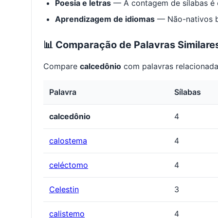
Poesia e letras
— A contagem de sílabas é e
Aprendizagem de idiomas
— Não-nativos be
📊 Comparação de Palavras Similare
Compare
calcedônio
com palavras relacionadas
Palavra
Sílabas
calcedônio
4
calostema
4
celéctomo
4
Celestin
3
calistemo
4