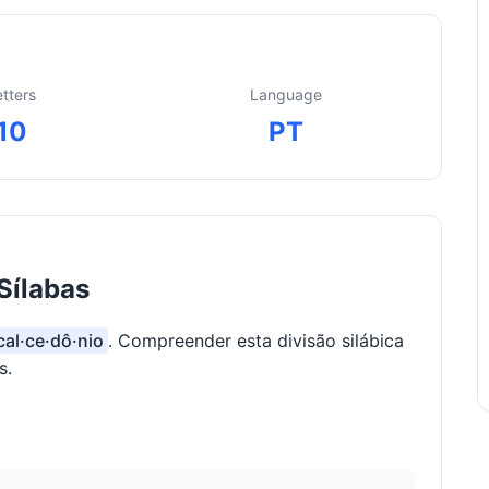
etters
Language
10
PT
Sílabas
cal·ce·dô·nio
. Compreender esta divisão silábica
s.