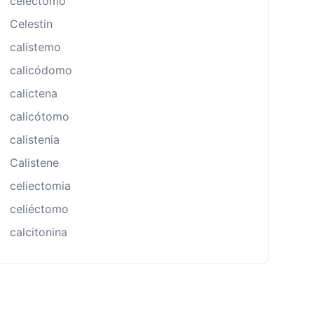
celéctomo
Celestin
calistemo
calicódomo
calictena
calicótomo
calistenia
Calistene
celiectomia
celiéctomo
calcitonina