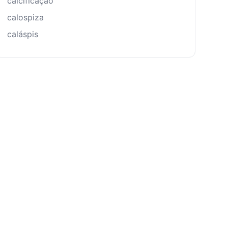
calcificação
calospiza
caláspis