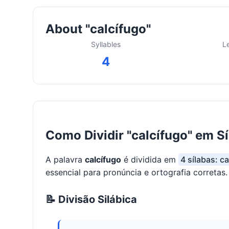
About "calcífugo"
Syllables
L
4
Como Dividir "calcífugo" em S
A palavra
calcífugo
é dividida em
4 sílabas: ca
essencial para pronúncia e ortografia corretas.
📝 Divisão Silábica