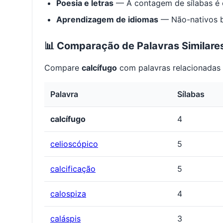
Poesia e letras
— A contagem de sílabas é e
Aprendizagem de idiomas
— Não-nativos be
📊 Comparação de Palavras Similare
Compare
calcífugo
com palavras relacionadas 
Palavra
Sílabas
calcífugo
4
celioscópico
5
calcificação
5
calospiza
4
caláspis
3