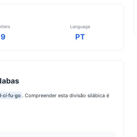
etters
Language
9
PT
ílabas
l·cí·fu·go
. Compreender esta divisão silábica é