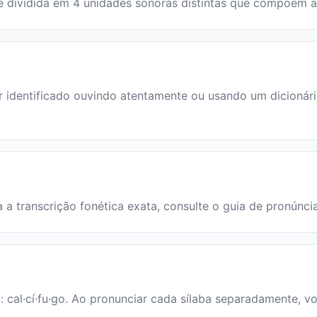
ra é dividida em 4 unidades sonoras distintas que compõem 
identificado ouvindo atentamente ou usando um dicionário.
ra a transcrição fonética exata, consulte o guia de pronúnci
a: cal·cí·fu·go. Ao pronunciar cada sílaba separadamente, vo