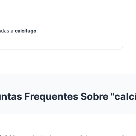
nadas a
calcífugo
:
ntas Frequentes Sobre "calc