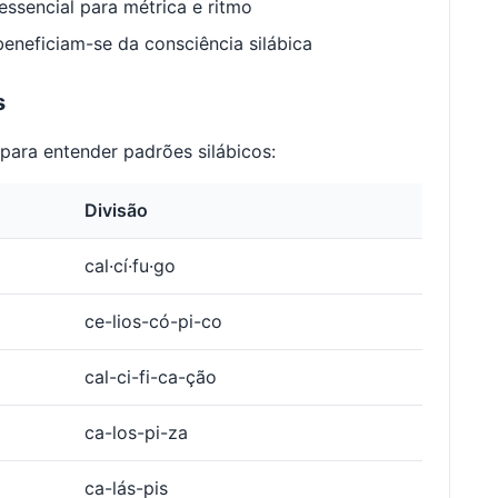
ssencial para métrica e ritmo
neficiam-se da consciência silábica
s
para entender padrões silábicos:
Divisão
cal·cí·fu·go
ce-lios-có-pi-co
cal-ci-fi-ca-ção
ca-los-pi-za
ca-lás-pis