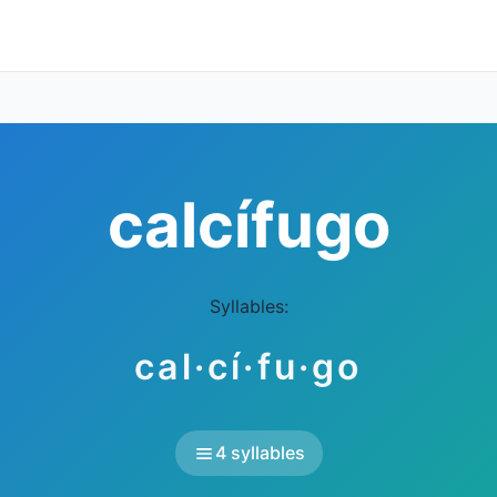
calcífugo
Syllables:
cal·cí·fu·go
4 syllables