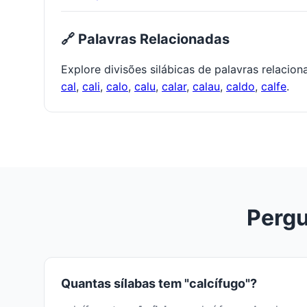
🔗 Palavras Relacionadas
Explore divisões silábicas de palavras relacio
cal
,
cali
,
calo
,
calu
,
calar
,
calau
,
caldo
,
calfe
.
Pergu
Quantas sílabas tem "calcífugo"?