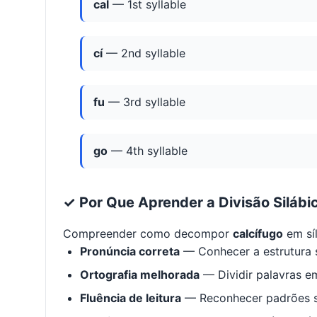
cal
— 1st syllable
cí
— 2nd syllable
fu
— 3rd syllable
go
— 4th syllable
✓ Por Que Aprender a Divisão Silábi
Compreender como decompor
calcífugo
em sí
Pronúncia correta
— Conhecer a estrutura s
Ortografia melhorada
— Dividir palavras em
Fluência de leitura
— Reconhecer padrões s