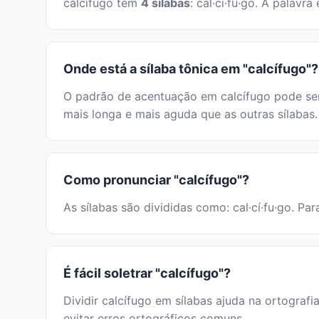
calcífugo tem
4 sílabas
: cal·cí·fu·go. A palav
Onde está a sílaba tônica em "calcífugo"?
O padrão de acentuação em calcífugo pode ser 
mais longa e mais aguda que as outras sílabas.
Como pronunciar "calcífugo"?
As sílabas são divididas como: cal·cí·fu·go. Pa
É fácil soletrar "calcífugo"?
Dividir calcífugo em sílabas ajuda na ortografi
evitar erros ortográficos comuns.