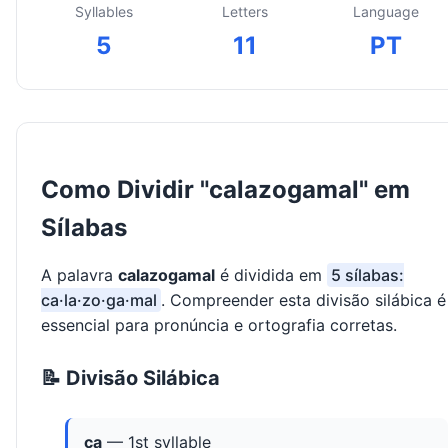
Syllables
Letters
Language
5
11
PT
Como Dividir "calazogamal" em
Sílabas
A palavra
calazogamal
é dividida em
5 sílabas:
ca·la·zo·ga·mal
. Compreender esta divisão silábica é
essencial para pronúncia e ortografia corretas.
📝 Divisão Silábica
ca
— 1st syllable