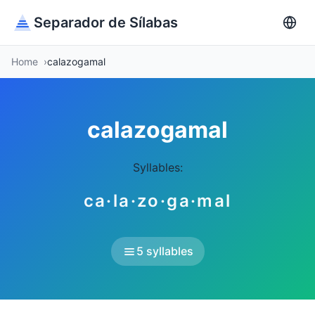
Separador de Sílabas
Home
calazogamal
calazogamal
Syllables:
ca·la·zo·ga·mal
5 syllables