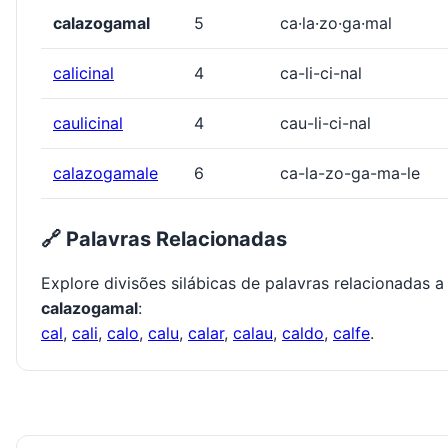
calazogamal
5
ca·la·zo·ga·mal
calicinal
4
ca-li-ci-nal
caulicinal
4
cau-li-ci-nal
calazogamale
6
ca-la-zo-ga-ma-le
🔗 Palavras Relacionadas
Explore divisões silábicas de palavras relacionadas a
calazogamal
:
cal
,
cali
,
calo
,
calu
,
calar
,
calau
,
caldo
,
calfe
.