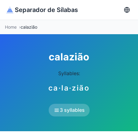
Separador de Sílabas
Home
calazião
calazião
Syllables:
ca·la·zião
3 syllables