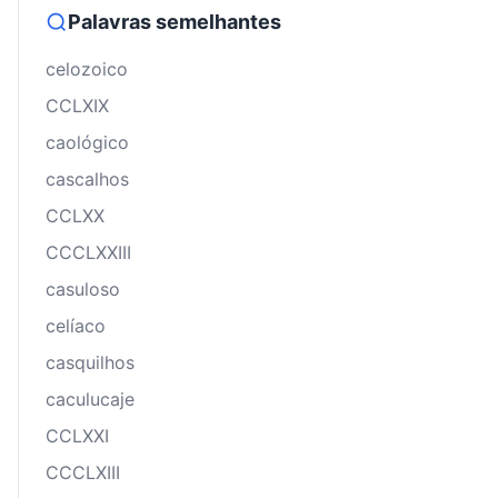
Palavras semelhantes
celozoico
CCLXIX
caológico
cascalhos
CCLXX
CCCLXXIII
casuloso
celíaco
casquilhos
caculucaje
CCLXXI
CCCLXIII