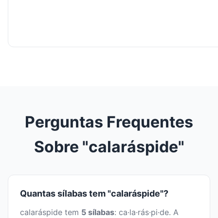
Perguntas Frequentes
Sobre "calaráspide"
Quantas sílabas tem "calaráspide"?
calaráspide tem
5 sílabas
: ca·la·rás·pi·de. A