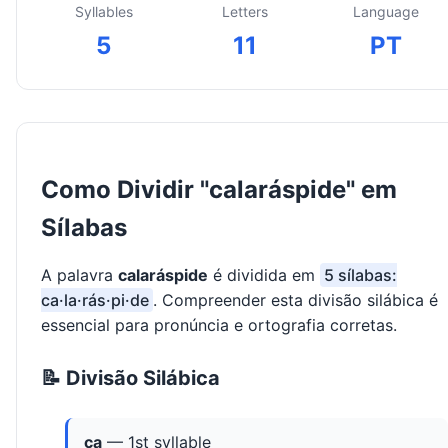
Syllables
Letters
Language
5
11
PT
Como Dividir "calaráspide" em
Sílabas
A palavra
calaráspide
é dividida em
5 sílabas:
ca·la·rás·pi·de
. Compreender esta divisão silábica é
essencial para pronúncia e ortografia corretas.
📝 Divisão Silábica
ca
— 1st syllable