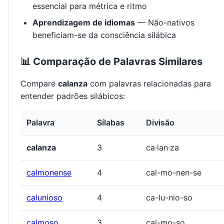
essencial para métrica e ritmo
Aprendizagem de idiomas
— Não-nativos
beneficiam-se da consciência silábica
📊 Comparação de Palavras Similares
Compare
calanza
com palavras relacionadas para
entender padrões silábicos:
Palavra
Sílabas
Divisão
calanza
3
ca·lan·za
calmonense
4
cal-mo-nen-se
calunioso
4
ca-lu-nio-so
calmoso
3
cal-mo-so