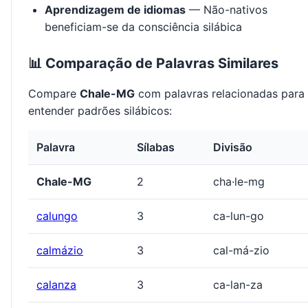
Aprendizagem de idiomas
— Não-nativos
beneficiam-se da consciência silábica
📊 Comparação de Palavras Similares
Compare
Chale-MG
com palavras relacionadas para
entender padrões silábicos:
Palavra
Sílabas
Divisão
Chale-MG
2
cha·le-mg
calungo
3
ca-lun-go
calmázio
3
cal-má-zio
calanza
3
ca-lan-za