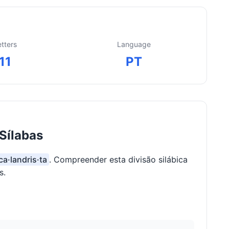
etters
Language
11
PT
 Sílabas
ca·landris·ta
. Compreender esta divisão silábica
s.