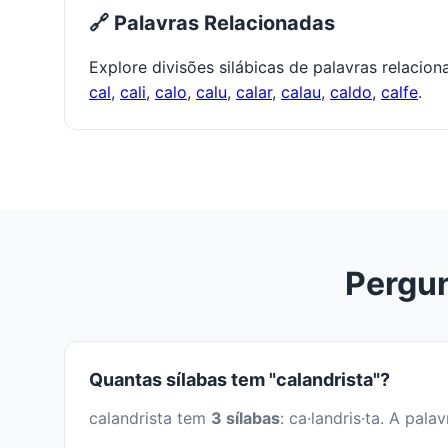
🔗 Palavras Relacionadas
Explore divisões silábicas de palavras relacio
cal
,
cali
,
calo
,
calu
,
calar
,
calau
,
caldo
,
calfe
.
Pergun
Quantas sílabas tem "calandrista"?
calandrista tem
3 sílabas
: ca·landris·ta. A pa