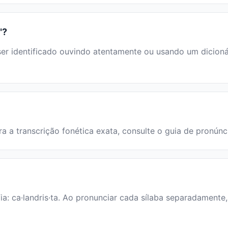
"?
r identificado ouvindo atentamente ou usando um dicionári
ara a transcrição fonética exata, consulte o guia de pronúnc
fia: ca·landris·ta. Ao pronunciar cada sílaba separadamente,