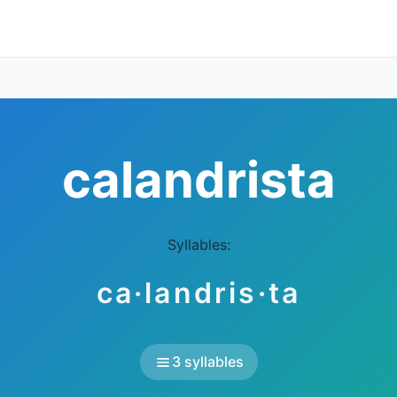
calandrista
Syllables:
ca·landris·ta
3 syllables