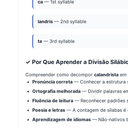
ca
— 1st syllable
landris
— 2nd syllable
ta
— 3rd syllable
✓ Por Que Aprender a Divisão Silábi
Compreender como decompor
calandrista
em s
Pronúncia correta
— Conhecer a estrutura s
Ortografia melhorada
— Dividir palavras em
Fluência de leitura
— Reconhecer padrões s
Poesia e letras
— A contagem de sílabas é e
Aprendizagem de idiomas
— Não-nativos be