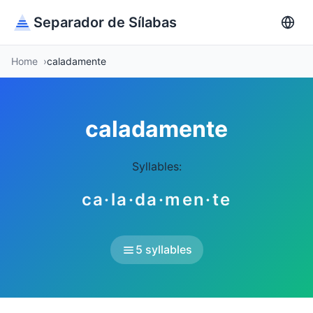
Separador de Sílabas
Home
caladamente
caladamente
Syllables:
ca·la·da·men·te
5 syllables