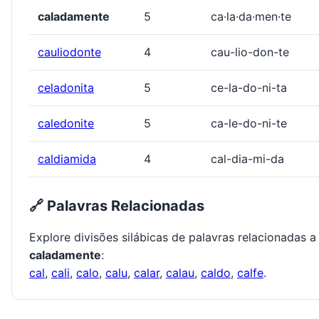
caladamente
5
ca·la·da·men·te
cauliodonte
4
cau-lio-don-te
celadonita
5
ce-la-do-ni-ta
caledonite
5
ca-le-do-ni-te
caldiamida
4
cal-dia-mi-da
🔗 Palavras Relacionadas
Explore divisões silábicas de palavras relacionadas a
caladamente
:
cal
,
cali
,
calo
,
calu
,
calar
,
calau
,
caldo
,
calfe
.