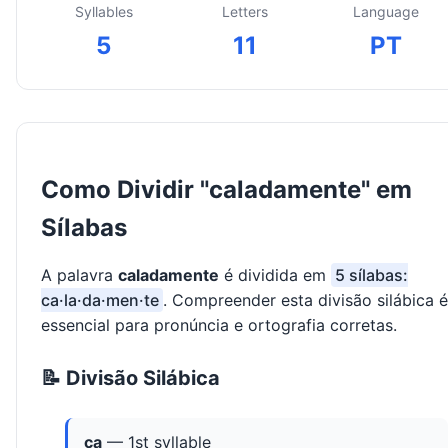
Syllables
Letters
Language
5
11
PT
Como Dividir "caladamente" em
Sílabas
A palavra
caladamente
é dividida em
5 sílabas:
ca·la·da·men·te
. Compreender esta divisão silábica é
essencial para pronúncia e ortografia corretas.
📝 Divisão Silábica
ca
— 1st syllable